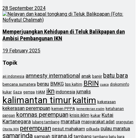
28 September 2024
Memperjuangkan Kehidupan di Teluk Balikpapan dan
Ambisi Pembangunan IKN
19 February 2025
Topik
batu bara
amnesty international
anak
banjir
aji indonesia
BRIN
berau
BMKG
bencana sumatera
bps kaltim
diskominfo
cuaca
ikn
jurnalis
indonesia
HAM
kukar
Gaza
gempa
kalimantan timur
kaltim
kekerasan
kekerasan perempuan
kemen PPPA
ketahanan
kementerian esdm
komnas perempuan
Kutai
krisis iklim
kukar
pangan
Kartanegara
maratua
masyarakat adat
lubang tambang
orangutan
perempuan
pulau maratua
pesut mahakam
pilkada
Otorita IKN
samarinda
sirana.id
sampah
tambang
tambang batu bara