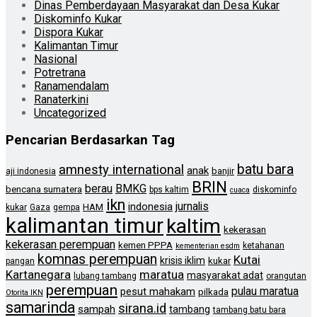
Dinas Pemberdayaan Masyarakat dan Desa Kukar
Diskominfo Kukar
Dispora Kukar
Kalimantan Timur
Nasional
Potretrana
Ranamendalam
Ranaterkini
Uncategorized
Pencarian Berdasarkan Tag
batu bara
amnesty international
anak
banjir
aji indonesia
BRIN
berau
BMKG
bencana sumatera
bps kaltim
diskominfo
cuaca
ikn
jurnalis
indonesia
HAM
kukar
Gaza
gempa
kalimantan timur
kaltim
kekerasan
kekerasan perempuan
kemen PPPA
ketahanan
kementerian esdm
komnas perempuan
Kutai
krisis iklim
kukar
pangan
Kartanegara
maratua
masyarakat adat
lubang tambang
orangutan
perempuan
pulau maratua
pesut mahakam
pilkada
Otorita IKN
samarinda
sirana.id
sampah
tambang
tambang batu bara