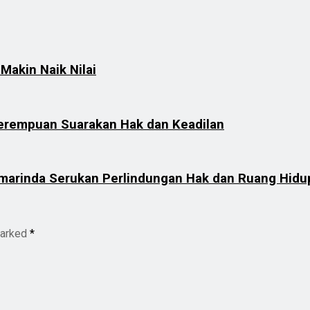
Makin Naik Nilai
erempuan Suarakan Hak dan Keadilan
amarinda Serukan Perlindungan Hak dan Ruang Hidu
marked
*