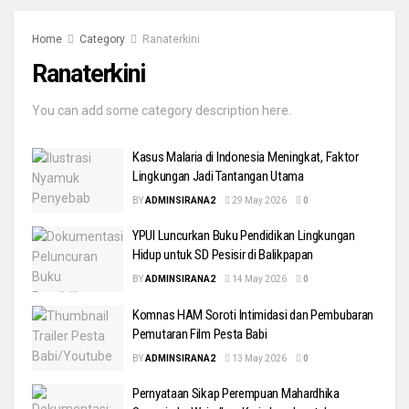
Home
Category
Ranaterkini
Ranaterkini
You can add some category description here.
Kasus Malaria di Indonesia Meningkat, Faktor
Lingkungan Jadi Tantangan Utama
BY
ADMINSIRANA2
29 May 2026
0
YPUI Luncurkan Buku Pendidikan Lingkungan
Hidup untuk SD Pesisir di Balikpapan
BY
ADMINSIRANA2
14 May 2026
0
Komnas HAM Soroti Intimidasi dan Pembubaran
Pemutaran Film Pesta Babi
BY
ADMINSIRANA2
13 May 2026
0
Pernyataan Sikap Perempuan Mahardhika