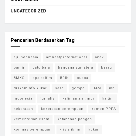
UNCATEGORIZED
Pencarian Berdasarkan Tag
aji indonesia
amnesty international
anak
banjir
batu bara
bencana sumatera
berau
BMKG
bps kaltim
BRIN
cuaca
diskominfo kukar
Gaza
gempa
HAM
ikn
indonesia
jurnalis
kalimantan timur
kaltim
kekerasan
kekerasan perempuan
kemen PPPA
kementerian esdm
ketahanan pangan
komnas perempuan
krisis iklim
kukar