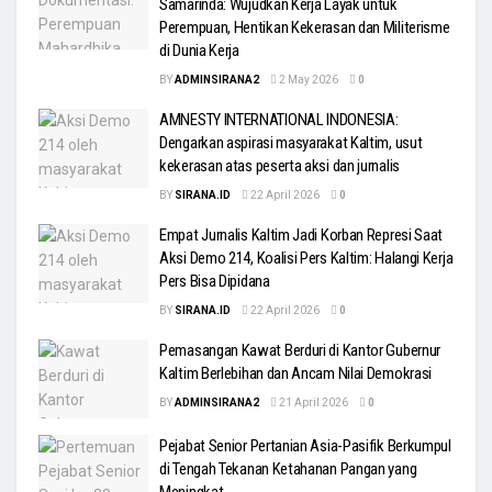
Samarinda: Wujudkan Kerja Layak untuk
Perempuan, Hentikan Kekerasan dan Militerisme
di Dunia Kerja
BY
ADMINSIRANA2
2 May 2026
0
AMNESTY INTERNATIONAL INDONESIA:
Dengarkan aspirasi masyarakat Kaltim, usut
kekerasan atas peserta aksi dan jurnalis
BY
SIRANA.ID
22 April 2026
0
Empat Jurnalis Kaltim Jadi Korban Represi Saat
Aksi Demo 214, Koalisi Pers Kaltim: Halangi Kerja
Pers Bisa Dipidana
BY
SIRANA.ID
22 April 2026
0
Pemasangan Kawat Berduri di Kantor Gubernur
Kaltim Berlebihan dan Ancam Nilai Demokrasi
BY
ADMINSIRANA2
21 April 2026
0
Pejabat Senior Pertanian Asia-Pasifik Berkumpul
di Tengah Tekanan Ketahanan Pangan yang
Meningkat