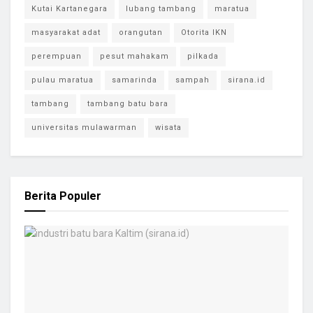
Kutai Kartanegara
lubang tambang
maratua
masyarakat adat
orangutan
Otorita IKN
perempuan
pesut mahakam
pilkada
pulau maratua
samarinda
sampah
sirana.id
tambang
tambang batu bara
universitas mulawarman
wisata
Berita Populer