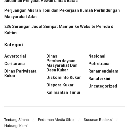
Ancaman Penyakit Hewan Lintas Batas
Perjuangan Misran Toni dan Pekerjaan Rumah Perlindungan
Masyarakat Adat
236 Serangan Judol Sempat Mampir ke Website Pemda di
Kaltim
Kategori
Advertorial
Dinas
Nasional
Pemberdayaan
Ceritarana
Potretrana
Masyarakat Dan
Desa Kukar
Dinas Pariwisata
Ranamendalam
Kukar
Diskominfo Kukar
Ranaterkini
Dispora Kukar
Uncategorized
Kalimantan Timur
Tentang Sirana
Pedoman Media Siber
Susunan Redaksi
Hubungi Kami