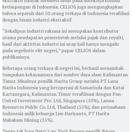
ekstraktif banyak memberi andil pada buruknya kondisi
ketimpangan di Indonesia. CELIOS juga mengungkapkan
bahwa separuh dari 50 orang terkaya di Indonesia terafiliasi
dengan bisnis industri ekstraktif.
“Sekalipun industri raksasa ini merupakan kontributor
utama pendapatan pemerintah melalui pajak dan royalti,
hasil dari aktivitas industri ini acap kali hanya mengalir
pada segelintir elit negeri,” papar CELIOS dalam
publikasinya.
Beberapa orang terkaya di negeri ini, berhasil menambah
tumpukan kekayaannya dari sumber daya alam Kalimantan
Timur. Misalnya pemilik Harita Group melalui PT Lana
Harita Indonesia yang beroperasi di Samarinda dan Kutai
Kartanegara, Kalimantan Timur terafilisasi dengan Pan-
United Investment Pte. Ltd, Singapura (10%), Lanna
Resources Public Co. Ltd, Thailand (55%), dan perusahaan
Indonesia milik keluarga Lim Hariyanto, PT Harita
Mahakam Mining (35%).
Tentu tak lupa Dato’ Low Tuck Kwong pemilik Bayan