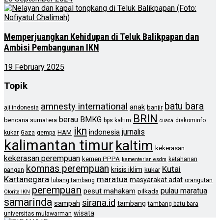
Memperjuangkan Kehidupan di Teluk Balikpapan dan
Ambisi Pembangunan IKN
19 February 2025
Topik
batu bara
amnesty international
anak
banjir
aji indonesia
BRIN
berau
BMKG
bencana sumatera
bps kaltim
diskominfo
cuaca
ikn
jurnalis
indonesia
HAM
kukar
Gaza
gempa
kalimantan timur
kaltim
kekerasan
kekerasan perempuan
kemen PPPA
ketahanan
kementerian esdm
komnas perempuan
Kutai
krisis iklim
kukar
pangan
Kartanegara
maratua
masyarakat adat
lubang tambang
orangutan
perempuan
pulau maratua
pesut mahakam
pilkada
Otorita IKN
samarinda
sirana.id
sampah
tambang
tambang batu bara
wisata
universitas mulawarman