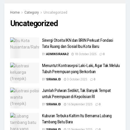
Home
Category
Uncategorized
Uncategorized
Sinergi Otorita IKN dan BRIN Perkuat Fondasi
Tata Ruang dan Sosial Ibu Kota Baru
BY
ADMINSIRANA2
18 October 2025
0
Menuntut Kontrasepsi Laki-Laki, Agar Tak Melulu
Tubuh Perempuan yang Berkorban
BY
SIRANA.ID
3 October 2025
0
Jumlah Polwan Sedikit, Tak Banyak Tempat
untuk Perempuan di Kepolisian RI
BY
SIRANA.ID
16 September 2025
0
Kuburan Terbuka Kaltim Itu Bernama Lubang
Tambang Batu Bara
BY
SIRANA.ID
15 September 2025
0