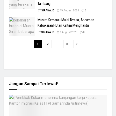
Tambang
BY
SIRANA.ID
19 August 2025
0
Musim Kemarau Mulai Terasa, Ancaman
Kebakaran Hutan Kaltim Menghantui
BY
SIRANA.ID
1 August 2025
0
1
2
…
5
Jangan Sampai Terlewat!