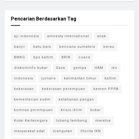
Pencarian Berdasarkan Tag
aji indonesia
amnesty international
anak
banjir
batu bara
bencana sumatera
berau
BMKG
bps kaltim
BRIN
cuaca
diskominfo kukar
Gaza
gempa
HAM
ikn
indonesia
jurnalis
kalimantan timur
kaltim
kekerasan
kekerasan perempuan
kemen PPPA
kementerian esdm
ketahanan pangan
komnas perempuan
krisis iklim
kukar
Kutai Kartanegara
lubang tambang
maratua
masyarakat adat
orangutan
Otorita IKN