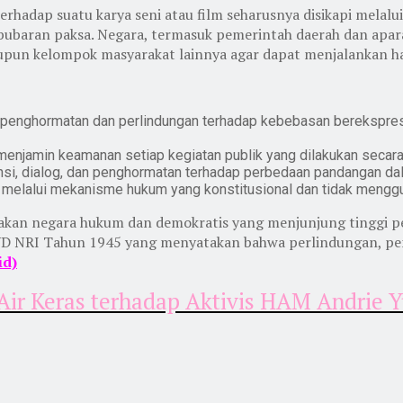
ap suatu karya seni atau film seharusnya disikapi melalui d
ubaran paksa. Negara, termasuk pemerintah daerah dan apara
upun kelompok masyarakat lainnya agar dapat menjalankan ha
 penghormatan dan perlindungan terhadap kebebasan berekspres
n menjamin keamanan setiap kegiatan publik yang dilakukan secar
si, dialog, dan penghormatan terhadap perbedaan pandangan da
i melalui mekanisme hukum yang konstitusional dan tidak mengg
an negara hukum dan demokratis yang menjunjung tinggi pe
4) UUD NRI Tahun 1945 yang menyatakan bahwa perlindungan
id)
Air Keras terhadap Aktivis HAM Andrie 