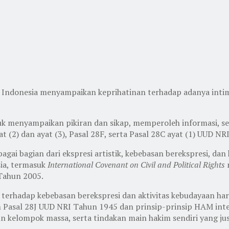
 Indonesia menyampaikan keprihatinan terhadap adanya inti
uk menyampaikan pikiran dan sikap, memperoleh informasi, se
 (2) dan ayat (3), Pasal 28F, serta Pasal 28C ayat (1) UUD NR
agai bagian dari ekspresi artistik, kebebasan berekspresi, da
sia, termasuk
International Covenant on Civil and Political Rights
Tahun 2005.
hadap kebebasan berekspresi dan aktivitas kebudayaan harus
 Pasal 28J UUD NRI Tahun 1945 dan prinsip-prinsip HAM inter
 kelompok massa, serta tindakan main hakim sendiri yang ju