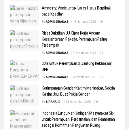
Amnesty: Vonis untuk Laras Harus Berpihak
pada Keadilan
BY
ADMINSIRANA2
15 January 2026
0
Riset Buktikan UU Cipta Kerja Ancam
Kesejahteraan Pekerja, Perempuan Paling
Terdampak
BY
ADMINSIRANA2
7 November 2025
0
30% untuk Perempuan di Jantung Kekuasaan
DPR
BY
ADMINSIRANA2
3 November 2025
0
Ketimpangan Gender Kaltim Meningkat, Sekda
Kaltim Usul Buat Pokja Gender
BY
SIRANA.ID
18 September 2025
0
Indonesia Luncurkan Jaringan Masyarakat Sipil
untuk Perempuan, Perdamaian, dan Keamanan
sebagai Komitmen Penguatan Ruang