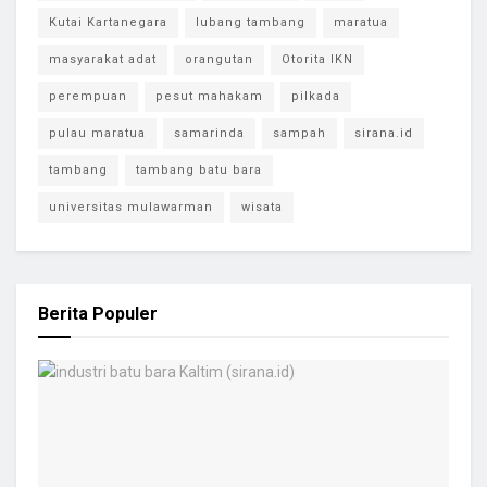
Kutai Kartanegara
lubang tambang
maratua
masyarakat adat
orangutan
Otorita IKN
perempuan
pesut mahakam
pilkada
pulau maratua
samarinda
sampah
sirana.id
tambang
tambang batu bara
universitas mulawarman
wisata
Berita Populer