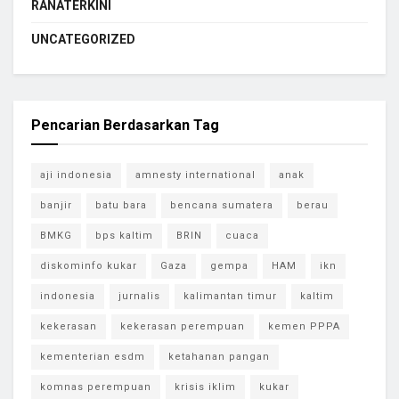
RANATERKINI
UNCATEGORIZED
Pencarian Berdasarkan Tag
aji indonesia
amnesty international
anak
banjir
batu bara
bencana sumatera
berau
BMKG
bps kaltim
BRIN
cuaca
diskominfo kukar
Gaza
gempa
HAM
ikn
indonesia
jurnalis
kalimantan timur
kaltim
kekerasan
kekerasan perempuan
kemen PPPA
kementerian esdm
ketahanan pangan
komnas perempuan
krisis iklim
kukar