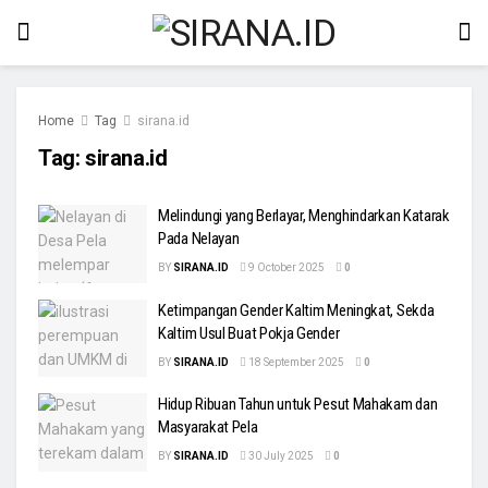
Home
Tag
sirana.id
Tag:
sirana.id
Melindungi yang Berlayar, Menghindarkan Katarak
Pada Nelayan
BY
SIRANA.ID
9 October 2025
0
Ketimpangan Gender Kaltim Meningkat, Sekda
Kaltim Usul Buat Pokja Gender
BY
SIRANA.ID
18 September 2025
0
Hidup Ribuan Tahun untuk Pesut Mahakam dan
Masyarakat Pela
BY
SIRANA.ID
30 July 2025
0