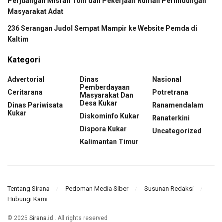
Perjuangan Misran Toni dan Pekerjaan Rumah Perlindungan
Masyarakat Adat
236 Serangan Judol Sempat Mampir ke Website Pemda di
Kaltim
Kategori
Advertorial
Dinas
Nasional
Pemberdayaan
Ceritarana
Potretrana
Masyarakat Dan
Desa Kukar
Dinas Pariwisata
Ranamendalam
Kukar
Diskominfo Kukar
Ranaterkini
Dispora Kukar
Uncategorized
Kalimantan Timur
Tentang Sirana
Pedoman Media Siber
Susunan Redaksi
Hubungi Kami
© 2025
Sirana.id
. All rights reserved