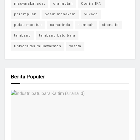
masyarakat adat
orangutan
Otorita IKN
perempuan
pesut mahakam
pilkada
pulau maratua
samarinda
sampah
sirana.id
tambang
tambang batu bara
universitas mulawarman
wisata
Berita Populer