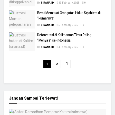
BY
SIRANA.ID
19 February 2025
0
Berat Membuat Orangutan Hidup Sejahtera di
“Rumahnya”
BY
SIRANA.ID
5 February 2025
0
Deforestasi di Kalimantan Timur Paling
“Menyala” se-Indonesia
BY
SIRANA.ID
4 February 2025
0
1
2
Jangan Sampai Terlewat!