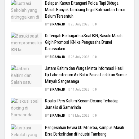
Delapan Kasus Ditangani Polda, Tapi Diduga
Masih Banyak Tambang Ilegal Kalimantan Timur
Belum Tersentuh
BY
SIRANA.ID
25 July 2025
0
Di Tengah Berbagai Isu Soal IKN, Basuki Masih
Gigih Promosi IKN ke Pengusaha Brunei
Darussalam
BY
SIRANA.ID
25 July 2025
0
Jatam Kaltim dan Warga Minta Informasi Hasil
Uji Laboratorium Air Baku Pasca Ledakan Sumur
Minyak Sangasanga
BY
SIRANA.ID
11 July 2025
0
Koalisi Pers Kaltim Kecam Doxing Terhadap
Jurnalis di Samarinda
BY
SIRANA.ID
19 May 2025
0
Pengesahan Revisi UU Minerba, Kampus Masih
Bisa Berkelindan di Industri Tambang