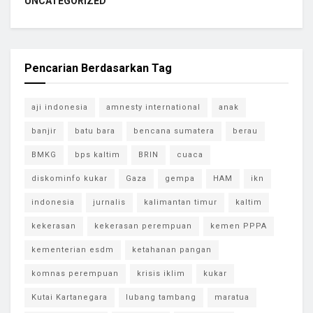
UNCATEGORIZED
Pencarian Berdasarkan Tag
aji indonesia
amnesty international
anak
banjir
batu bara
bencana sumatera
berau
BMKG
bps kaltim
BRIN
cuaca
diskominfo kukar
Gaza
gempa
HAM
ikn
indonesia
jurnalis
kalimantan timur
kaltim
kekerasan
kekerasan perempuan
kemen PPPA
kementerian esdm
ketahanan pangan
komnas perempuan
krisis iklim
kukar
Kutai Kartanegara
lubang tambang
maratua