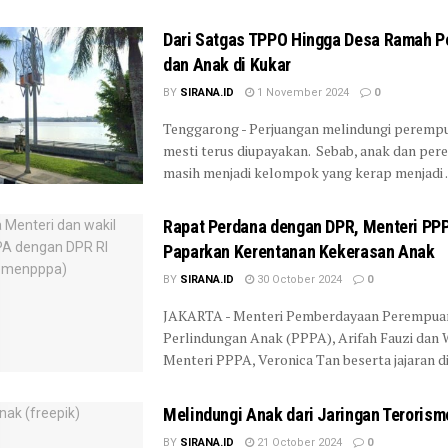
Dari Satgas TPPO Hingga Desa Ramah 
dan Anak di Kukar
BY
SIRANA.ID
1 November 2024
0
Tenggarong - Perjuangan melindungi peremp
mesti terus diupayakan. Sebab, anak dan pe
masih menjadi kelompok yang kerap menjadi ..
Rapat Perdana dengan DPR, Menteri PP
Paparkan Kerentanan Kekerasan Anak
BY
SIRANA.ID
30 October 2024
0
JAKARTA - Menteri Pemberdayaan Perempua
Perlindungan Anak (PPPA), Arifah Fauzi dan 
Menteri PPPA, Veronica Tan beserta jajaran di .
Melindungi Anak dari Jaringan Terorism
BY
SIRANA.ID
21 October 2024
0