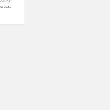
ooming.
 dua ...