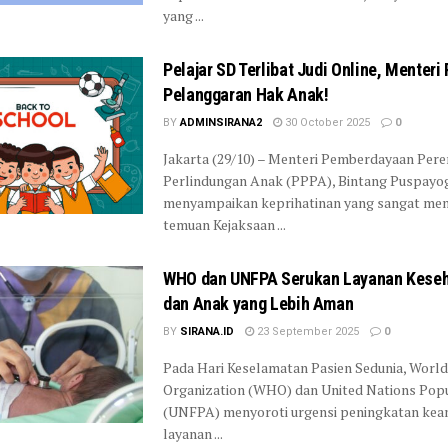
yang ...
Pelajar SD Terlibat Judi Online, Menteri 
Pelanggaran Hak Anak!
BY
ADMINSIRANA2
30 October 2025
0
Jakarta (29/10) – Menteri Pemberdayaan Per
Perlindungan Anak (PPPA), Bintang Puspayo
menyampaikan keprihatinan yang sangat me
temuan Kejaksaan ...
WHO dan UNFPA Serukan Layanan Keseh
dan Anak yang Lebih Aman
BY
SIRANA.ID
23 September 2025
0
Pada Hari Keselamatan Pasien Sedunia, Worl
Organization (WHO) dan United Nations Pop
(UNFPA) menyoroti urgensi peningkatan ke
layanan ...