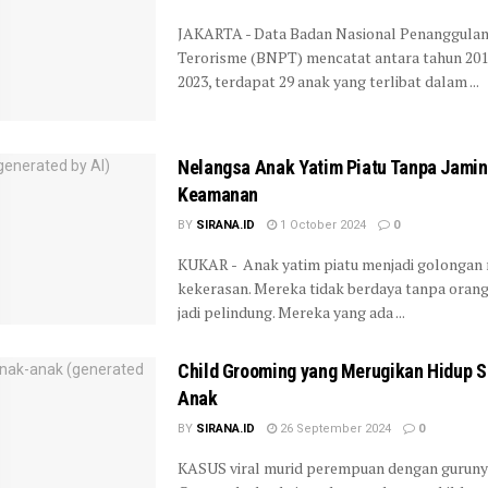
JAKARTA - Data Badan Nasional Penanggula
Terorisme (BNPT) mencatat antara tahun 201
2023, terdapat 29 anak yang terlibat dalam ...
Nelangsa Anak Yatim Piatu Tanpa Jami
Keamanan
BY
SIRANA.ID
1 October 2024
0
KUKAR - Anak yatim piatu menjadi golongan 
kekerasan. Mereka tidak berdaya tanpa oran
jadi pelindung. Mereka yang ada ...
Child Grooming yang Merugikan Hidup 
Anak
BY
SIRANA.ID
26 September 2024
0
KASUS viral murid perempuan dengan guruny