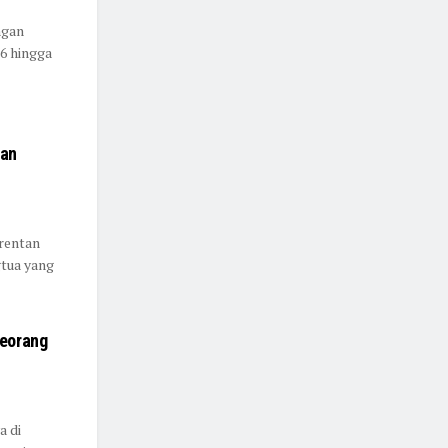
ngan
6 hingga
nan
rentan
gtua yang
Seorang
a di