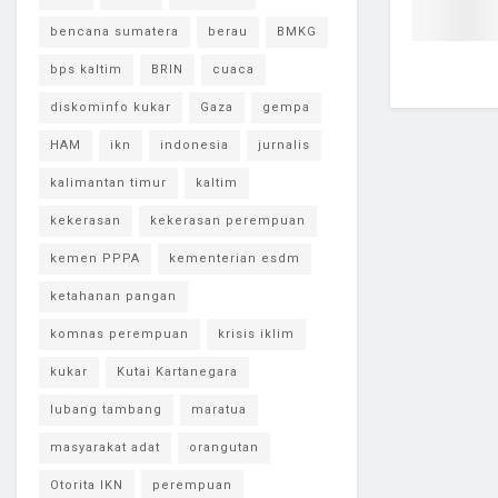
bencana sumatera
berau
BMKG
bps kaltim
BRIN
cuaca
diskominfo kukar
Gaza
gempa
HAM
ikn
indonesia
jurnalis
kalimantan timur
kaltim
kekerasan
kekerasan perempuan
kemen PPPA
kementerian esdm
ketahanan pangan
komnas perempuan
krisis iklim
kukar
Kutai Kartanegara
lubang tambang
maratua
masyarakat adat
orangutan
Otorita IKN
perempuan