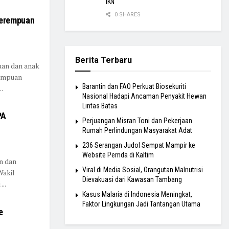
IKN
0 SHARES
Perempuan
Berita Terbaru
uan dan anak
rempuan
Barantin dan FAO Perkuat Biosekuriti
.
Nasional Hadapi Ancaman Penyakit Hewan
Lintas Batas
PA
Perjuangan Misran Toni dan Pekerjaan
Rumah Perlindungan Masyarakat Adat
236 Serangan Judol Sempat Mampir ke
Website Pemda di Kaltim
n dan
Viral di Media Sosial, Orangutan Malnutrisi
Wakil
Dievakuasi dari Kawasan Tambang
..
Kasus Malaria di Indonesia Meningkat,
Faktor Lingkungan Jadi Tantangan Utama
e