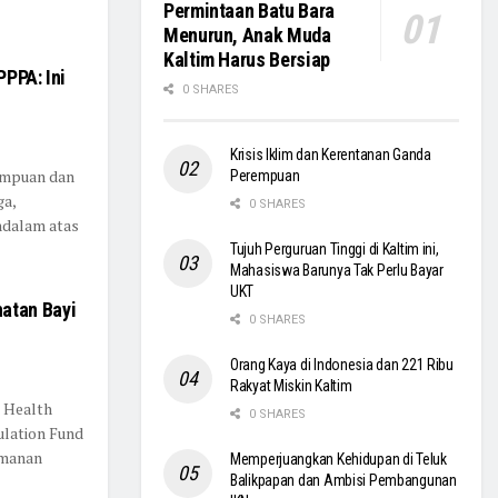
Permintaan Batu Bara
Menurun, Anak Muda
Kaltim Harus Bersiap
PPPA: Ini
0 SHARES
Krisis Iklim dan Kerentanan Ganda
empuan dan
Perempuan
ga,
0 SHARES
ndalam atas
Tujuh Perguruan Tinggi di Kaltim ini,
Mahasiswa Barunya Tak Perlu Bayar
UKT
atan Bayi
0 SHARES
Orang Kaya di Indonesia dan 221 Ribu
Rakyat Miskin Kaltim
d Health
0 SHARES
ulation Fund
amanan
Memperjuangkan Kehidupan di Teluk
Balikpapan dan Ambisi Pembangunan