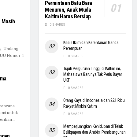
Permintaan Batu Bara
Menurun, Anak Muda
Kaltim Harus Bersiap
s Masih
0 SHARES
Krisis Iklim dan Kerentanan Ganda
ng-Undang
Perempuan
s UU Nomor 4
0 SHARES
Tujuh Perguruan Tinggi di Kaltim ini,
Mahasiswa Barunya Tak Perlu Bayar
ima
UKT
0 SHARES
Orang Kaya di Indonesia dan 221 Ribu
rencana
Rakyat Miskin Kaltim
bumi untuk
0 SHARES
ikan ...
Memperjuangkan Kehidupan di Teluk
Balikpapan dan Ambisi Pembangunan
engan