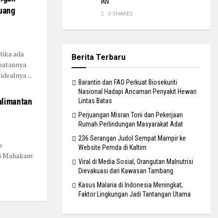
IKN
uang
0 SHARES
tika ada
Berita Terbaru
ibatannya
dealnya ...
Barantin dan FAO Perkuat Biosekuriti
Nasional Hadapi Ancaman Penyakit Hewan
alimantan
Lintas Batas
Perjuangan Misran Toni dan Pekerjaan
Rumah Perlindungan Masyarakat Adat
236 Serangan Judol Sempat Mampir ke
k
Website Pemda di Kaltim
gai Mahakam
Viral di Media Sosial, Orangutan Malnutrisi
Dievakuasi dari Kawasan Tambang
Kasus Malaria di Indonesia Meningkat,
Faktor Lingkungan Jadi Tantangan Utama