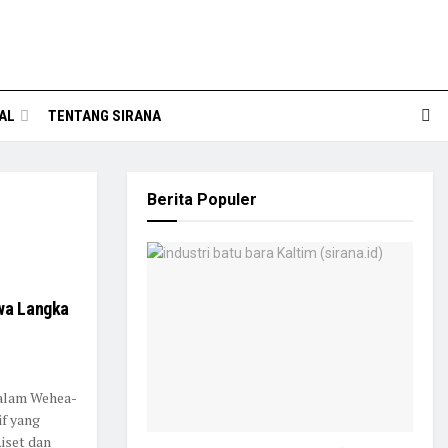
AL
TENTANG SIRANA
Berita Populer
twa Langka
 alam Wehea-
if yang
iset dan