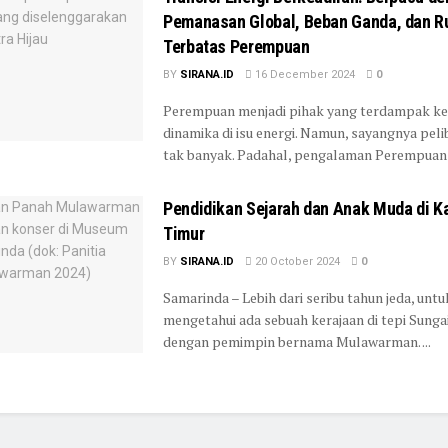
Pemanasan Global, Beban Ganda, dan R
Terbatas Perempuan
BY
SIRANA.ID
16 December 2024
0
Perempuan menjadi pihak yang terdampak ke
dinamika di isu energi. Namun, sayangnya pel
tak banyak. Padahal, pengalaman Perempuan i
Pendidikan Sejarah dan Anak Muda di K
Timur
BY
SIRANA.ID
20 October 2024
0
Samarinda – Lebih dari seribu tahun jeda, untu
mengetahui ada sebuah kerajaan di tepi Sun
dengan pemimpin bernama Mulawarman. ...