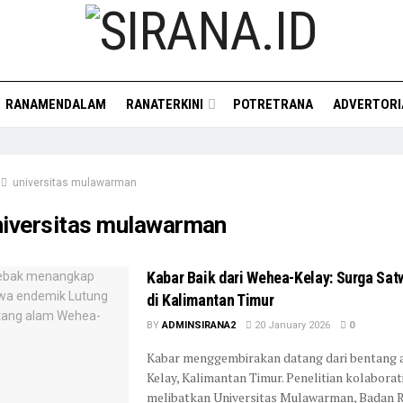
RANAMENDALAM
RANATERKINI
POTRETRANA
ADVERTORI
universitas mulawarman
niversitas mulawarman
Kabar Baik dari Wehea-Kelay: Surga Sa
di Kalimantan Timur
BY
ADMINSIRANA2
20 January 2026
0
Kabar menggembirakan datang dari bentang
Kelay, Kalimantan Timur. Penelitian kolaborat
melibatkan Universitas Mulawarman, Badan R