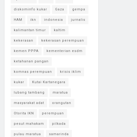
diskominfo kukar
Gaza
gempa
HAM
ikn
indonesia
jurnalis
kalimantan timur
kaltim
kekerasan
kekerasan perempuan
kemen PPPA
kementerian esdm
ketahanan pangan
komnas perempuan
krisis iklim
kukar
Kutai Kartanegara
lubang tambang
maratua
masyarakat adat
orangutan
Otorita IKN
perempuan
pesut mahakam
pilkada
pulau maratua
samarinda