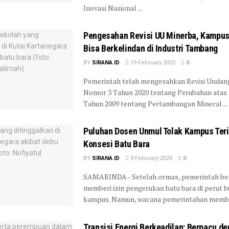
Inovasi Nasional ...
Pengesahan Revisi UU Minerba, Kampu
Bisa Berkelindan di Industri Tambang
BY
SIRANA.ID
19 February 2025
0
Pemerintah telah mengesahkan Revisi Unda
Nomor 3 Tahun 2020 tentang Perubahan ata
Tahun 2009 tentang Pertambangan Mineral ...
Puluhan Dosen Unmul Tolak Kampus Ter
Konsesi Batu Bara
BY
SIRANA.ID
3 February 2025
0
SAMARINDA - Setelah ormas, pemerintah be
memberi izin pengerukan batu bara di perut 
kampus. Namun, wacana pemerintahan member
Transisi Energi Berkeadilan: Berpacu d