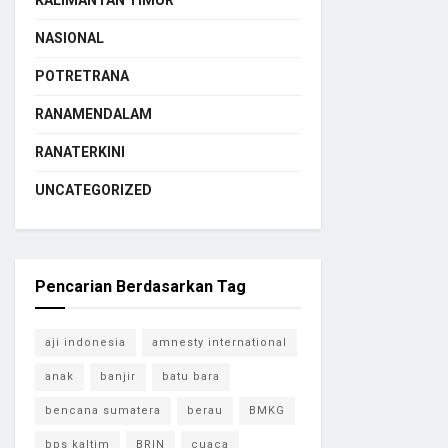
KALIMANTAN TIMUR
NASIONAL
POTRETRANA
RANAMENDALAM
RANATERKINI
UNCATEGORIZED
Pencarian Berdasarkan Tag
aji indonesia
amnesty international
anak
banjir
batu bara
bencana sumatera
berau
BMKG
bps kaltim
BRIN
cuaca