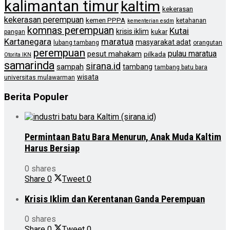
kalimantan timur
kaltim
kekerasan
kekerasan perempuan
kemen PPPA
ketahanan
kementerian esdm
komnas perempuan
Kutai
krisis iklim
kukar
pangan
Kartanegara
maratua
masyarakat adat
lubang tambang
orangutan
perempuan
pulau maratua
pesut mahakam
pilkada
Otorita IKN
samarinda
sirana.id
sampah
tambang
tambang batu bara
wisata
universitas mulawarman
Berita Populer
Permintaan Batu Bara Menurun, Anak Muda Kaltim
Harus Bersiap
0 shares
Share
0
Tweet
0
Krisis Iklim dan Kerentanan Ganda Perempuan
0 shares
Share
0
Tweet
0