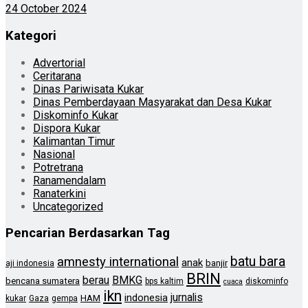
24 October 2024
Kategori
Advertorial
Ceritarana
Dinas Pariwisata Kukar
Dinas Pemberdayaan Masyarakat dan Desa Kukar
Diskominfo Kukar
Dispora Kukar
Kalimantan Timur
Nasional
Potretrana
Ranamendalam
Ranaterkini
Uncategorized
Pencarian Berdasarkan Tag
batu bara
amnesty international
anak
banjir
aji indonesia
BRIN
berau
BMKG
bencana sumatera
bps kaltim
diskominfo
cuaca
ikn
jurnalis
indonesia
HAM
kukar
Gaza
gempa