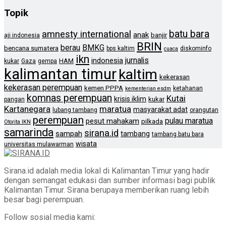
Topik
batu bara
amnesty international
anak
banjir
aji indonesia
BRIN
berau
BMKG
bencana sumatera
bps kaltim
diskominfo
cuaca
ikn
jurnalis
indonesia
HAM
kukar
Gaza
gempa
kalimantan timur
kaltim
kekerasan
kekerasan perempuan
kemen PPPA
ketahanan
kementerian esdm
komnas perempuan
Kutai
krisis iklim
kukar
pangan
Kartanegara
maratua
masyarakat adat
lubang tambang
orangutan
perempuan
pulau maratua
pesut mahakam
pilkada
Otorita IKN
samarinda
sirana.id
sampah
tambang
tambang batu bara
wisata
universitas mulawarman
Sirana.id adalah media lokal di Kalimantan Timur yang hadir
dengan semangat edukasi dan sumber informasi bagi publik
Kalimantan Timur. Sirana berupaya memberikan ruang lebih
besar bagi perempuan.
Follow sosial media kami: