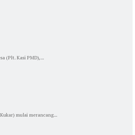
 (Plt. Kasi PMD),...
ukar) mulai merancang...