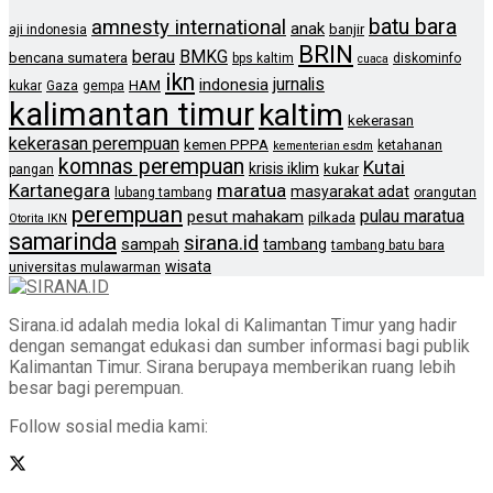
batu bara
amnesty international
anak
banjir
aji indonesia
BRIN
berau
BMKG
bencana sumatera
bps kaltim
diskominfo
cuaca
ikn
jurnalis
indonesia
HAM
kukar
Gaza
gempa
kalimantan timur
kaltim
kekerasan
kekerasan perempuan
kemen PPPA
ketahanan
kementerian esdm
komnas perempuan
Kutai
krisis iklim
kukar
pangan
Kartanegara
maratua
masyarakat adat
lubang tambang
orangutan
perempuan
pulau maratua
pesut mahakam
pilkada
Otorita IKN
samarinda
sirana.id
sampah
tambang
tambang batu bara
wisata
universitas mulawarman
Sirana.id adalah media lokal di Kalimantan Timur yang hadir
dengan semangat edukasi dan sumber informasi bagi publik
Kalimantan Timur. Sirana berupaya memberikan ruang lebih
besar bagi perempuan.
Follow sosial media kami: