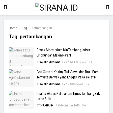
Home
Tag
pertambangan
Tag:
pertambangan
Desak Moratorium Izin Tambang, Krisis
Lingkungan Makin Parah!
BY
ADMINSIRANA2
29 November 2025
0
Cari Cuan di Kaltim, Truk Sawit dan Batu Bara
Ternyata Banyak yang Enggak Pakai Pelat KT
BY
ADMINSIRANA2
27 October 2025
0
Realita Akses Kalimantan Timur, Tambang Elit,
Jalan Sulit
BY
SIRANA.ID
10 September 2025
0