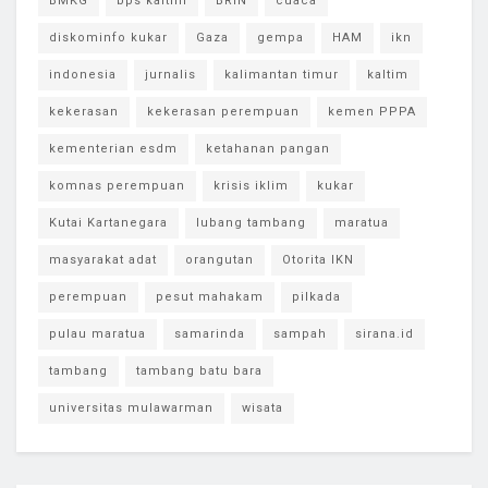
BMKG
bps kaltim
BRIN
cuaca
diskominfo kukar
Gaza
gempa
HAM
ikn
indonesia
jurnalis
kalimantan timur
kaltim
kekerasan
kekerasan perempuan
kemen PPPA
kementerian esdm
ketahanan pangan
komnas perempuan
krisis iklim
kukar
Kutai Kartanegara
lubang tambang
maratua
masyarakat adat
orangutan
Otorita IKN
perempuan
pesut mahakam
pilkada
pulau maratua
samarinda
sampah
sirana.id
tambang
tambang batu bara
universitas mulawarman
wisata