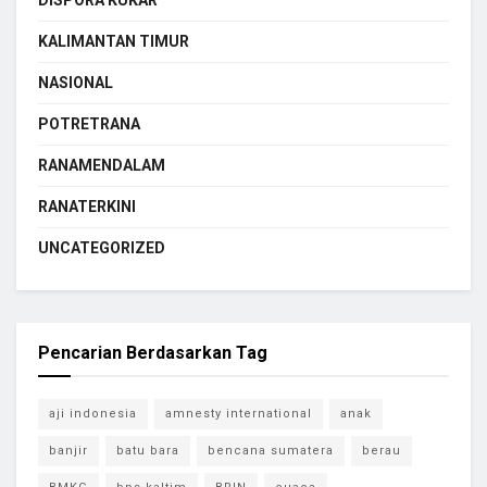
DISPORA KUKAR
KALIMANTAN TIMUR
NASIONAL
POTRETRANA
RANAMENDALAM
RANATERKINI
UNCATEGORIZED
Pencarian Berdasarkan Tag
aji indonesia
amnesty international
anak
banjir
batu bara
bencana sumatera
berau