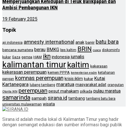
Memperjuangkan Kehidupan di Teluk Balikpapan dan
Ambisi Pembangunan IKN
19 February 2025
Topik
batu bara
amnesty international
anak
banjir
aji indonesia
BRIN
berau
BMKG
bencana sumatera
bps kaltim
diskominfo
cuaca
ikn
jurnalis
indonesia
HAM
kukar
Gaza
gempa
kalimantan timur
kaltim
kekerasan
kekerasan perempuan
kemen PPPA
ketahanan
kementerian esdm
komnas perempuan
Kutai
krisis iklim
kukar
pangan
Kartanegara
maratua
masyarakat adat
lubang tambang
orangutan
perempuan
pulau maratua
pesut mahakam
pilkada
Otorita IKN
samarinda
sirana.id
sampah
tambang
tambang batu bara
wisata
universitas mulawarman
Sirana.id adalah media lokal di Kalimantan Timur yang hadir
dengan semangat edukasi dan sumber informasi bagi publik