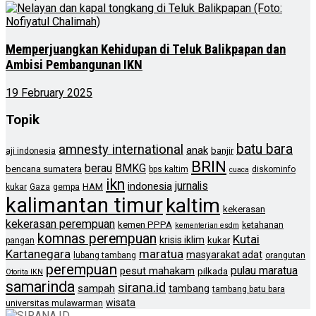
Memperjuangkan Kehidupan di Teluk Balikpapan dan
Ambisi Pembangunan IKN
19 February 2025
Topik
batu bara
amnesty international
anak
banjir
aji indonesia
BRIN
berau
BMKG
bencana sumatera
bps kaltim
diskominfo
cuaca
ikn
jurnalis
indonesia
HAM
kukar
Gaza
gempa
kalimantan timur
kaltim
kekerasan
kekerasan perempuan
kemen PPPA
ketahanan
kementerian esdm
komnas perempuan
Kutai
krisis iklim
kukar
pangan
Kartanegara
maratua
masyarakat adat
lubang tambang
orangutan
perempuan
pulau maratua
pesut mahakam
pilkada
Otorita IKN
samarinda
sirana.id
sampah
tambang
tambang batu bara
wisata
universitas mulawarman