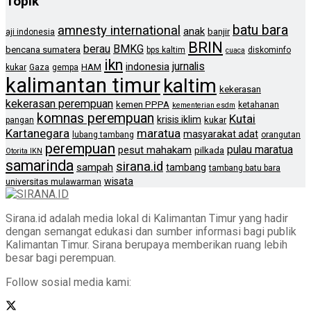
Topik
batu bara
amnesty international
anak
banjir
aji indonesia
BRIN
berau
BMKG
bencana sumatera
bps kaltim
diskominfo
cuaca
ikn
jurnalis
indonesia
HAM
kukar
Gaza
gempa
kalimantan timur
kaltim
kekerasan
kekerasan perempuan
kemen PPPA
ketahanan
kementerian esdm
komnas perempuan
Kutai
krisis iklim
kukar
pangan
Kartanegara
maratua
masyarakat adat
lubang tambang
orangutan
perempuan
pulau maratua
pesut mahakam
pilkada
Otorita IKN
samarinda
sirana.id
sampah
tambang
tambang batu bara
wisata
universitas mulawarman
Sirana.id adalah media lokal di Kalimantan Timur yang hadir
dengan semangat edukasi dan sumber informasi bagi publik
Kalimantan Timur. Sirana berupaya memberikan ruang lebih
besar bagi perempuan.
Follow sosial media kami: