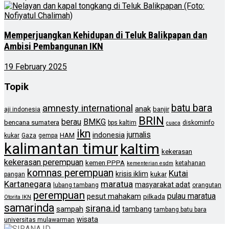
Memperjuangkan Kehidupan di Teluk Balikpapan dan
Ambisi Pembangunan IKN
19 February 2025
Topik
batu bara
amnesty international
anak
banjir
aji indonesia
BRIN
berau
BMKG
bencana sumatera
bps kaltim
diskominfo
cuaca
ikn
jurnalis
indonesia
HAM
kukar
Gaza
gempa
kalimantan timur
kaltim
kekerasan
kekerasan perempuan
kemen PPPA
ketahanan
kementerian esdm
komnas perempuan
Kutai
krisis iklim
kukar
pangan
Kartanegara
maratua
masyarakat adat
lubang tambang
orangutan
perempuan
pulau maratua
pesut mahakam
pilkada
Otorita IKN
samarinda
sirana.id
sampah
tambang
tambang batu bara
wisata
universitas mulawarman