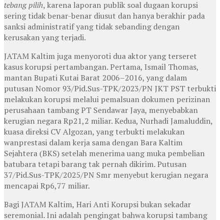
tebang pilih
, karena laporan publik soal dugaan korupsi
sering tidak benar-benar diusut dan hanya berakhir pada
sanksi administratif yang tidak sebanding dengan
kerusakan yang terjadi.
JATAM Kaltim juga menyoroti dua aktor yang terseret
kasus korupsi pertambangan. Pertama, Ismail Thomas,
mantan Bupati Kutai Barat 2006–2016, yang dalam
putusan Nomor 93/Pid.Sus-TPK/2023/PN JKT PST terbukti
melakukan korupsi melalui pemalsuan dokumen perizinan
perusahaan tambang PT Sendawar Jaya, menyebabkan
kerugian negara Rp21,2 miliar. Kedua, Nurhadi Jamaluddin,
kuasa direksi CV Algozan, yang terbukti melakukan
wanprestasi dalam kerja sama dengan Bara Kaltim
Sejahtera (BKS) setelah menerima uang muka pembelian
batubara tetapi barang tak pernah dikirim. Putusan
37/Pid.Sus-TPK/2025/PN Smr menyebut kerugian negara
mencapai Rp6,77 miliar.
Bagi JATAM Kaltim, Hari Anti Korupsi bukan sekadar
seremonial. Ini adalah pengingat bahwa korupsi tambang