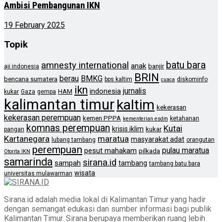
Ambisi Pembangunan IKN
19 February 2025
Topik
batu bara
amnesty international
anak
banjir
aji indonesia
BRIN
berau
BMKG
bencana sumatera
bps kaltim
diskominfo
cuaca
ikn
jurnalis
indonesia
HAM
kukar
Gaza
gempa
kalimantan timur
kaltim
kekerasan
kekerasan perempuan
kemen PPPA
ketahanan
kementerian esdm
komnas perempuan
Kutai
krisis iklim
kukar
pangan
Kartanegara
maratua
masyarakat adat
lubang tambang
orangutan
perempuan
pulau maratua
pesut mahakam
pilkada
Otorita IKN
samarinda
sirana.id
sampah
tambang
tambang batu bara
wisata
universitas mulawarman
Sirana.id adalah media lokal di Kalimantan Timur yang hadir
dengan semangat edukasi dan sumber informasi bagi publik
Kalimantan Timur. Sirana berupaya memberikan ruang lebih