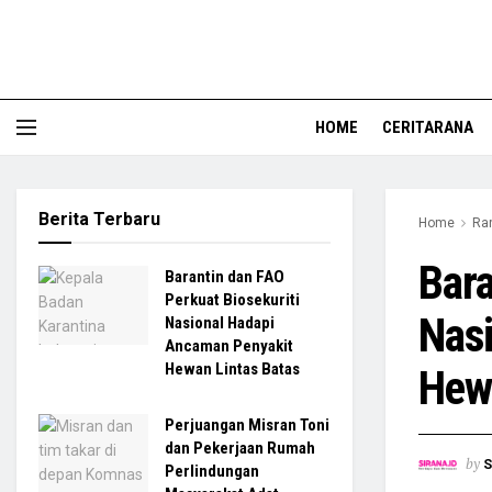
HOME
CERITARANA
Berita Terbaru
Home
Ran
Bara
Barantin dan FAO
Perkuat Biosekuriti
Nas
Nasional Hadapi
Ancaman Penyakit
Hewan Lintas Batas
Hewa
Perjuangan Misran Toni
dan Pekerjaan Rumah
by
S
Perlindungan