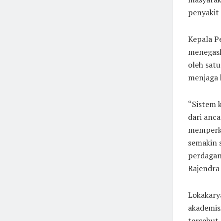
penyakit
Kepala P
menegask
oleh sat
menjaga 
“Sistem 
dari anc
memperkua
semakin 
perdagan
Rajendra 
Lokakary
akademis
tersebut