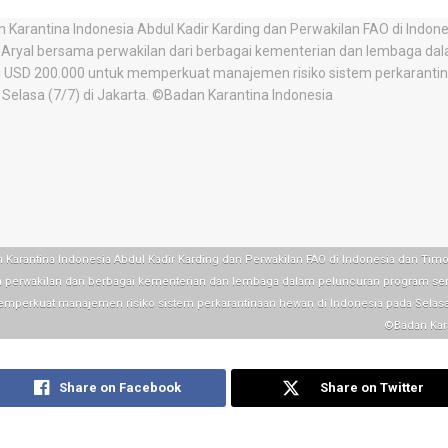
 Karantina Indonesia Abdul Kadir Karding dan Perwakilan FAO di Indonesia dan Timo
a perwakilan dari berbagai kementerian dan lembaga dalam peluncuran program sen
mperkuat manajemen risiko sistem perkarantinaan hewan di Indonesia pada Selasa (
©️Badan Kar
Share on Facebook
Share on Twitter