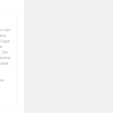
i. Dari
rana
i Cagar
ai
 Dari
 warna
rcepat
mua