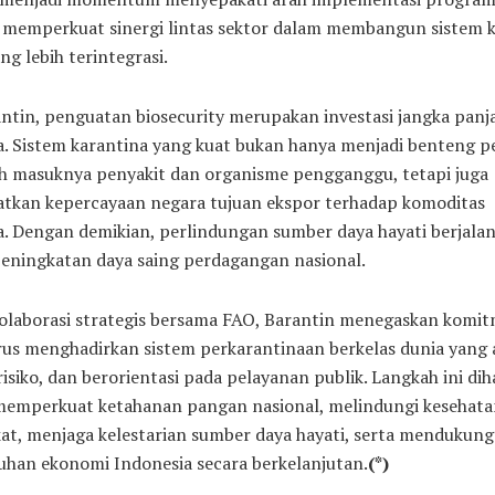
s memperkuat sinergi lintas sektor dalam membangun sistem 
g lebih terintegrasi.
antin, penguatan biosecurity merupakan investasi jangka panj
a. Sistem karantina yang kuat bukan hanya menjadi benteng 
 masuknya penyakit dan organisme pengganggu, tetapi juga
tkan kepercayaan negara tujuan ekspor terhadap komoditas
a. Dengan demikian, perlindungan sumber daya hayati berjalan
eningkatan daya saing perdagangan nasional.
kolaborasi strategis bersama FAO, Barantin menegaskan komi
rus menghadirkan sistem perkarantinaan berkelas dunia yang a
risiko, dan berorientasi pada pelayanan publik. Langkah ini di
mperkuat ketahanan pangan nasional, melindungi kesehata
at, menjaga kelestarian sumber daya hayati, serta mendukung
han ekonomi Indonesia secara berkelanjutan.
(*)