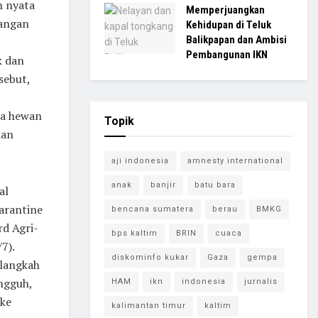
n nyata
Memperjuangkan
gangan
Kehidupan di Teluk
Balikpapan dan Ambisi
Pembangunan IKN
k dan
sebut,
na hewan
Topik
dan
aji indonesia
amnesty international
anak
banjir
batu bara
al
arantine
bencana sumatera
berau
BMKG
d Agri-
bps kaltim
BRIN
cuaca
7).
diskominfo kukar
Gaza
gempa
 langkah
ngguh,
HAM
ikn
indonesia
jurnalis
 ke
kalimantan timur
kaltim