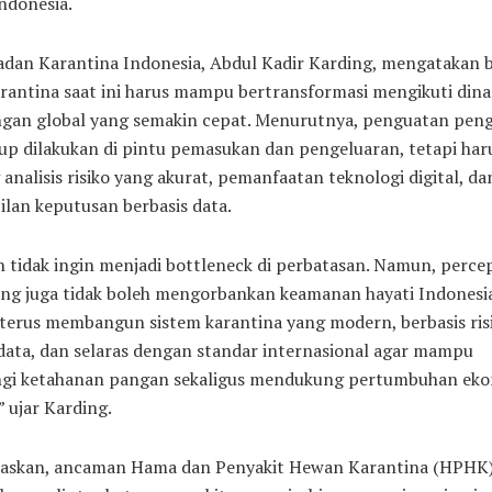
ndonesia.
adan Karantina Indonesia, Abdul Kadir Karding, mengatakan 
arantina saat ini harus mampu bertransformasi mengikuti din
gan global yang semakin cepat. Menurutnya, penguatan pen
kup dilakukan di pintu pemasukan dan pengeluaran, tetapi har
analisis risiko yang akurat, pemanfaatan teknologi digital, da
lan keputusan berbasis data.
n tidak ingin menjadi bottleneck di perbatasan. Namun, perce
ang juga tidak boleh mengorbankan keamanan hayati Indonesi
i terus membangun sistem karantina yang modern, berbasis ris
 data, dan selaras dengan standar internasional agar mampu
gi ketahanan pangan sekaligus mendukung pertumbuhan ek
” ujar Karding.
laskan, ancaman Hama dan Penyakit Hewan Karantina (HPHK)