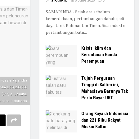
BY
SIRANA.ID
5 June 2025
0
SAMARINDA - Sejak era sebelum
kemerdekaan, pertambangan dahulu jadi
daya tarik Kalimantan Timur. Sisa industri
pertambangan batu...
Krisis Iklim dan
Kerentanan Ganda
Perempuan
Tujuh Perguruan
r-Leste Rajendra
Tinggi di Kaltim ini,
ilai USD 200.000
Mahasiswa Barunya Tak
7/7) di Jakarta.
Perlu Bayar UKT
antina Indonesia
Orang Kaya di Indonesia
dan 221 Ribu Rakyat
Miskin Kaltim