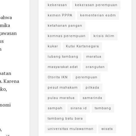
kekerasan
kekerasan perempuan
kemen PPPA
kementerian esdm
bahwa
amika
ketahanan pangan
gawasan
komnas perempuan
krisis iklim
us
kukar
Kutai Kartanegara
n
lubang tambang
maratua
masyarakat adat
orangutan
patan
Otorita IKN
perempuan
a. Karena
iko,
pesut mahakam
pilkada
pulau maratua
samarinda
onomi
sampah
sirana.id
tambang
tambang batu bara
,
universitas mulawarman
wisata