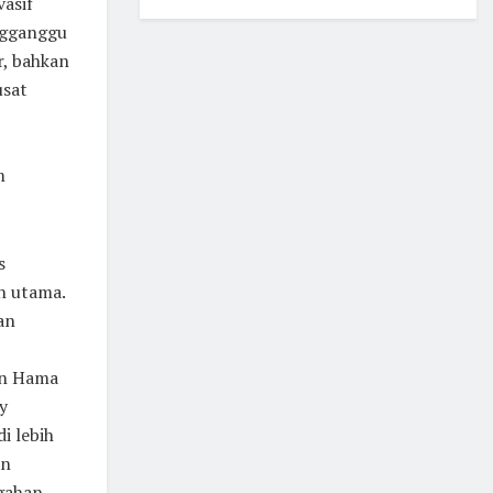
vasif
ngganggu
, bahkan
usat
m
s
h utama.
an
an Hama
y
i lebih
an
egahan