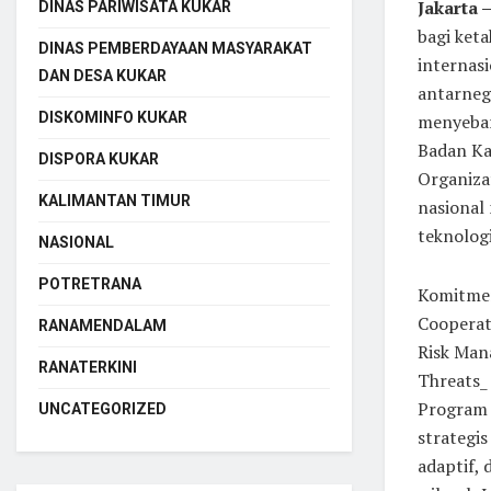
Jakarta 
DINAS PARIWISATA KUKAR
bagi ket
DINAS PEMBERDAYAAN MASYARAKAT
internas
DAN DESA KUKAR
antarneg
DISKOMINFO KUKAR
menyebar
Badan Ka
DISPORA KUKAR
Organiza
KALIMANTAN TIMUR
nasional
teknologi
NASIONAL
POTRETRANA
Komitmen
Cooperat
RANAMENDALAM
Risk Man
RANATERKINI
Threats_ 
Program 
UNCATEGORIZED
strategi
adaptif,