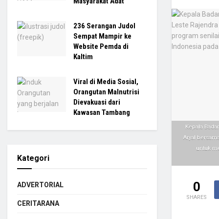
Masyarakat Adat
236 Serangan Judol
Sempat Mampir ke
Website Pemda di
Kaltim
Viral di Media Sosial,
Orangutan Malnutrisi
Dievakuasi dari
Kawasan Tambang
Kepala Badan
Aryal bersam
untuk me
Kategori
0
ADVERTORIAL
SHARES
CERITARANA