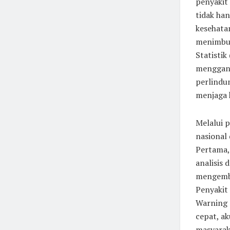
penyakit 
tidak ha
kesehata
menimbul
Statistik
menggant
perlindu
menjaga 
Melalui 
nasional
Pertama,
analisis 
mengemba
Penyakit 
Warning 
cepat, ak
masyarak