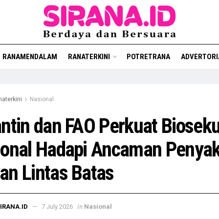
RANAMENDALAM
RANATERKINI
POTRETRANA
ADVERTORI
aterkini
Nasional
ntin dan FAO Perkuat Biosekur
ional Hadapi Ancaman Penyak
n Lintas Batas
in
IRANA.ID
7 July 2026
Nasional