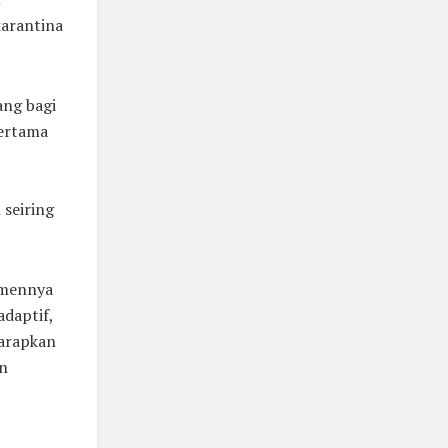
karantina
ang bagi
pertama
 seiring
tmennya
daptif,
harapkan
n