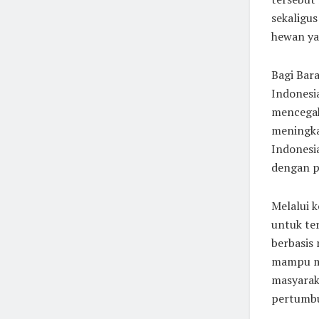
sekaligu
hewan yan
Bagi Bar
Indonesi
mencegah
meningka
Indonesi
dengan p
Melalui 
untuk te
berbasis 
mampu me
masyarak
pertumbu