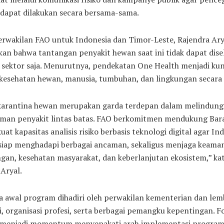
 dapat dilakukan secara bersama-sama.
erwakilan FAO untuk Indonesia dan Timor-Leste, Rajendra Ary
an bahwa tantangan penyakit hewan saat ini tidak dapat dise
u sektor saja. Menurutnya, pendekatan One Health menjadi ku
kesehatan hewan, manusia, tumbuhan, dan lingkungan secara 
karantina hewan merupakan garda terdepan dalam melindung
aman penyakit lintas batas. FAO berkomitmen mendukung Bar
t kapasitas analisis risiko berbasis teknologi digital agar In
siap menghadapi berbagai ancaman, sekaligus menjaga keama
gan, kesehatan masyarakat, dan keberlanjutan ekosistem,” ka
Aryal.
a awal program dihadiri oleh perwakilan kementerian dan lem
i, organisasi profesi, serta berbagai pemangku kepentingan. 
 menjadi momentum menyepakati arah implementasi progra