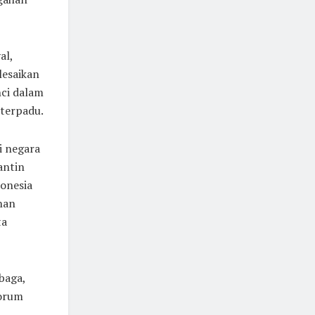
al,
lesaikan
nci dalam
terpadu.
i negara
antin
donesia
nan
ta
baga,
Forum
m