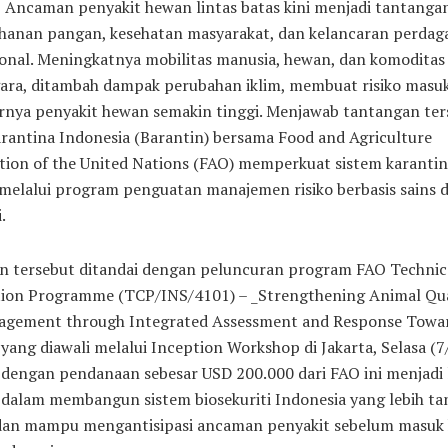
–
Ancaman penyakit hewan lintas batas kini menjadi tantanga
ahanan pangan, kesehatan masyarakat, dan kelancaran perda
ional. Meningkatnya mobilitas manusia, hewan, dan komoditas
ara, ditambah dampak perubahan iklim, membuat risiko masu
nya penyakit hewan semakin tinggi. Menjawab tantangan ter
rantina Indonesia (Barantin) bersama Food and Agriculture
tion of the United Nations (FAO) memperkuat sistem karanti
 melalui program penguatan manajemen risiko berbasis sains 
.
 tersebut ditandai dengan peluncuran program FAO Technic
ion Programme (TCP/INS/4101) – _Strengthening Animal Qu
agement through Integrated Assessment and Response Towar
yang diawali melalui Inception Workshop di Jakarta, Selasa (7/
dengan pendanaan sebesar USD 200.000 dari FAO ini menjadi
s dalam membangun sistem biosekuriti Indonesia yang lebih ta
 dan mampu mengantisipasi ancaman penyakit sebelum masuk