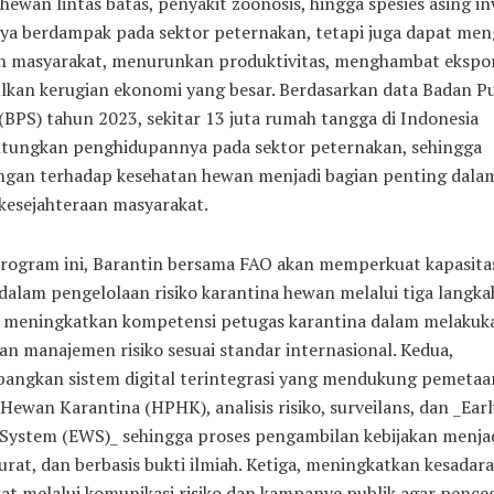
hewan lintas batas, penyakit zoonosis, hingga spesies asing in
nya berdampak pada sektor peternakan, tetapi juga dapat me
n masyarakat, menurunkan produktivitas, menghambat ekspor
kan kerugian ekonomi yang besar. Berdasarkan data Badan P
 (BPS) tahun 2023, sekitar 13 juta rumah tangga di Indonesia
ungkan penghidupannya pada sektor peternakan, sehingga
ngan terhadap kesehatan hewan menjadi bagian penting dala
kesejahteraan masyarakat.
program ini, Barantin bersama FAO akan memperkuat kapasita
 dalam pengelolaan risiko karantina hewan melalui tiga langka
 meningkatkan kompetensi petugas karantina dalam melakuk
dan manajemen risiko sesuai standar internasional. Kedua,
ngkan sistem digital terintegrasi yang mendukung pemeta
Hewan Karantina (HPHK), analisis risiko, surveilans, dan _Earl
System (EWS)_ sehingga proses pengambilan kebijakan menjad
urat, dan berbasis bukti ilmiah. Ketiga, meningkatkan kesadar
at melalui komunikasi risiko dan kampanye publik agar penc