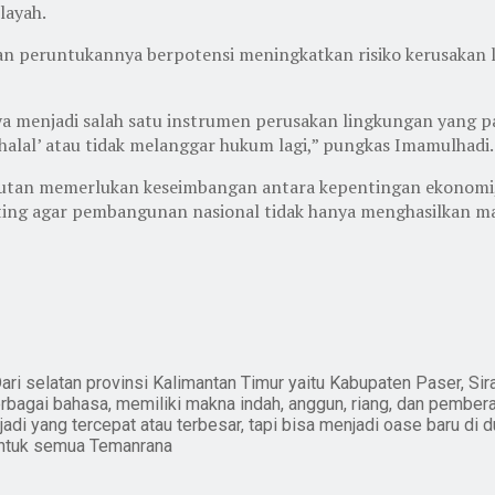
layah.
an peruntukannya berpotensi meningkatkan risiko kerusakan 
nya menjadi salah satu instrumen perusakan lingkungan yang p
‘halal’ atau tidak melanggar hukum lagi,” pungkas Imamulhadi.
tan memerlukan keseimbangan antara kepentingan ekonomi, p
nting agar pembangunan nasional tidak hanya menghasilkan ma
ari selatan provinsi Kalimantan Timur yaitu Kabupaten Paser, Sir
erbagai bahasa, memiliki makna indah, anggun, riang, dan pember
i yang tercepat atau terbesar, tapi bisa menjadi oase baru di du
untuk semua Temanrana