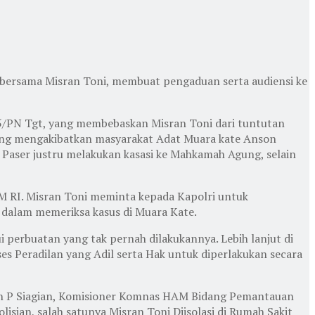
) bersama Misran Toni, membuat pengaduan serta audiensi ke
25/PN Tgt, yang membebaskan Misran Toni dari tuntutan
yang mengakibatkan masyarakat Adat Muara kate Anson
 Paser justru melakukan kasasi ke Mahkamah Agung, selain
AM RI. Misran Toni meminta kepada Kapolri untuk
 dalam memeriksa kasus di Muara Kate.
perbuatan yang tak pernah dilakukannya. Lebih lanjut di
Peradilan yang Adil serta Hak untuk diperlakukan secara
rlin P Siagian, Komisioner Komnas HAM Bidang Pemantauan
sian, salah satunya Misran Toni Diisolasi di Rumah Sakit