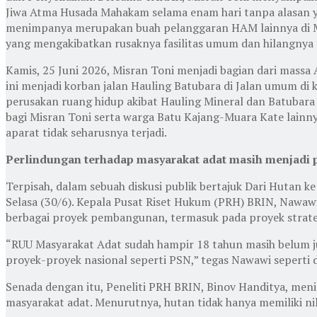
Jiwa Atma Husada Mahakam selama enam hari tanpa alasan ya
menimpanya merupakan buah pelanggaran HAM lainnya di Mu
yang mengakibatkan rusaknya fasilitas umum dan hilangnya 
Kamis, 25 Juni 2026, Misran Toni menjadi bagian dari massa 
ini menjadi korban jalan Hauling Batubara di Jalan umum d
perusakan ruang hidup akibat Hauling Mineral dan Batubara
bagi Misran Toni serta warga Batu Kajang-Muara Kate lainny
aparat tidak seharusnya terjadi.
Perlindungan terhadap masyarakat adat masih menjadi 
Terpisah, dalam sebuah diskusi publik bertajuk Dari Hutan k
Selasa (30/6). Kepala Pusat Riset Hukum (PRH) BRIN, Nawa
berbagai proyek pembangunan, termasuk pada proyek strateg
“RUU Masyarakat Adat sudah hampir 18 tahun masih belum ju
proyek-proyek nasional seperti PSN,” tegas Nawawi seperti d
Senada dengan itu, Peneliti PRH BRIN, Binov Handitya, me
masyarakat adat. Menurutnya, hutan tidak hanya memiliki n