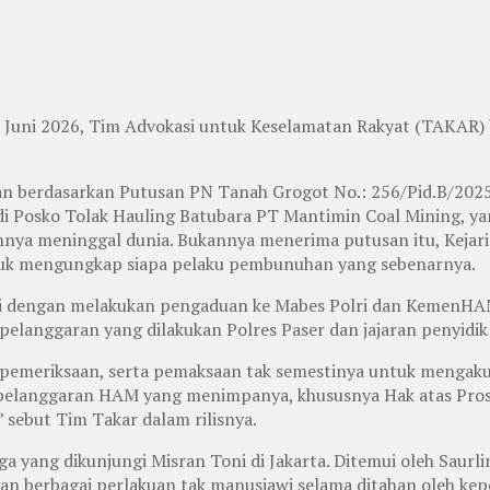
 26 Juni 2026, Tim Advokasi untuk Keselamatan Rakyat (TAKAR
ukan berdasarkan Putusan PN Tanah Grogot No.: 256/Pid.B/20
di Posko Tolak Hauling Batubara PT Mantimin Coal Mining, 
innya meninggal dunia. Bukannya menerima putusan itu, Kejari
ntuk mengungkap siapa pelaku pembunuhan yang sebenarnya.
 diisi dengan melakukan pengaduan ke Mabes Polri dan KemenH
elanggaran yang dilakukan Polres Paser dan jajaran penyidik
pemeriksaan, serta pemaksaan tak semestinya untuk mengakui 
langgaran HAM yang menimpanya, khususnya Hak atas Proses 
” sebut Tim Takar dalam rilisnya.
ga yang dikunjungi Misran Toni di Jakarta. Ditemui oleh Sau
berbagai perlakuan tak manusiawi selama ditahan oleh kepoli