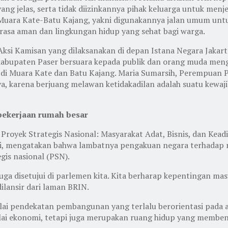
ng jelas, serta tidak diizinkannya pihak keluarga untuk men
ara Kate-Batu Kajang, yakni digunakannya jalan umum untuk
rasa aman dan lingkungan hidup yang sehat bagi warga.
Aksi Kamisan yang dilaksanakan di depan Istana Negara Jakart
i kabupaten Paser bersuara kepada publik dan orang muda men
 di Muara Kate dan Batu Kajang. Maria Sumarsih, Perempuan 
a, karena berjuang melawan ketidakadilan adalah suatu kewaj
pekerjaan rumah besar
e Proyek Strategis Nasional: Masyarakat Adat, Bisnis, dan Kea
wi, mengatakan bahwa lambatnya pengakuan negara terhadap 
is nasional (PSN).
ga disetujui di parlemen kita. Kita berharap kepentingan ma
ilansir dari laman BRIN.
nilai pendekatan pembangunan yang terlalu berorientasi pad
ilai ekonomi, tetapi juga merupakan ruang hidup yang memben