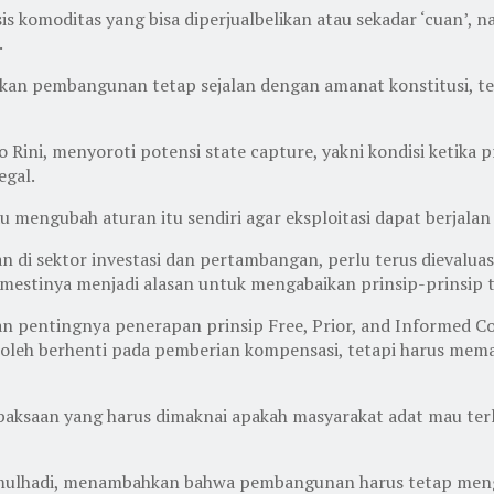
s komoditas yang bisa diperjualbelikan atau sekadar ‘cuan’, n
.
akan pembangunan tetap sejalan dengan amanat konstitusi, 
rwo Rini, menyoroti potensi state capture, yakni kondisi keti
egal.
mengubah aturan itu sendiri agar eksploitasi dapat berjalan s
 di sektor investasi dan pertambangan, perlu terus dievaluas
emestinya menjadi alasan untuk mengabaikan prinsip-prinsip
n pentingnya penerapan prinsip Free, Prior, and Informed C
boleh berhenti pada pemberian kompensasi, tetapi harus mema
paksaan yang harus dimaknai apakah masyarakat adat mau terl
mulhadi, menambahkan bahwa pembangunan harus tetap menga