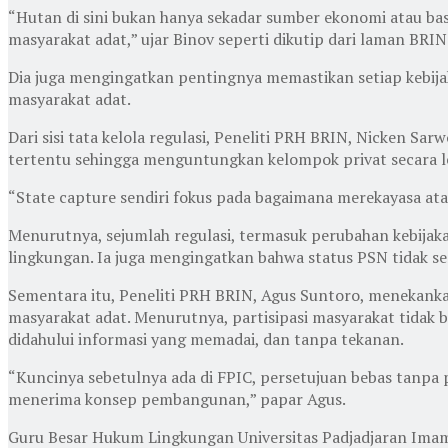
“Hutan di sini bukan hanya sekadar sumber ekonomi atau basi
masyarakat adat,” ujar Binov seperti dikutip dari laman BRIN
Dia juga mengingatkan pentingnya memastikan setiap kebij
masyarakat adat.
Dari sisi tata kelola regulasi, Peneliti PRH BRIN, Nicken Sa
tertentu sehingga menguntungkan kelompok privat secara l
“State capture sendiri fokus pada bagaimana merekayasa atau 
Menurutnya, sejumlah regulasi, termasuk perubahan kebijakan
lingkungan. Ia juga mengingatkan bahwa status PSN tidak s
Sementara itu, Peneliti PRH BRIN, Agus Suntoro, menekanka
masyarakat adat. Menurutnya, partisipasi masyarakat tidak 
didahului informasi yang memadai, dan tanpa tekanan.
“Kuncinya sebetulnya ada di FPIC, persetujuan bebas tanpa 
menerima konsep pembangunan,” papar Agus.
Guru Besar Hukum Lingkungan Universitas Padjadjaran Ima