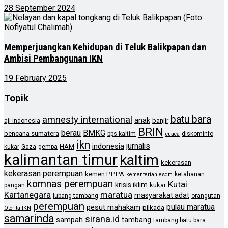
28 September 2024
Memperjuangkan Kehidupan di Teluk Balikpapan dan
Ambisi Pembangunan IKN
19 February 2025
Topik
batu bara
amnesty international
anak
banjir
aji indonesia
BRIN
berau
BMKG
bencana sumatera
bps kaltim
diskominfo
cuaca
ikn
jurnalis
indonesia
HAM
kukar
Gaza
gempa
kalimantan timur
kaltim
kekerasan
kekerasan perempuan
kemen PPPA
ketahanan
kementerian esdm
komnas perempuan
Kutai
krisis iklim
kukar
pangan
Kartanegara
maratua
masyarakat adat
lubang tambang
orangutan
perempuan
pulau maratua
pesut mahakam
pilkada
Otorita IKN
samarinda
sirana.id
sampah
tambang
tambang batu bara