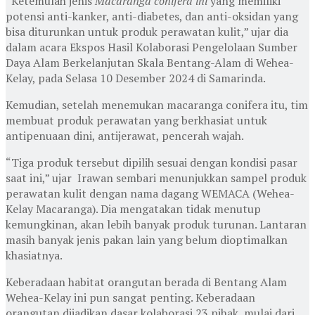
“Ketemulah jenis
Macaranga conifera ini
yang memiliki
potensi anti-kanker, anti-diabetes, dan anti-oksidan yang
bisa diturunkan untuk produk perawatan kulit,” ujar dia
dalam acara Ekspos Hasil Kolaborasi Pengelolaan Sumber
Daya Alam Berkelanjutan Skala Bentang-Alam di Wehea-
Kelay, pada Selasa 10 Desember 2024 di Samarinda.
Kemudian, setelah menemukan macaranga conifera itu, tim
membuat produk perawatan yang berkhasiat untuk
antipenuaan dini, antijerawat, pencerah wajah.
“Tiga produk tersebut dipilih sesuai dengan kondisi pasar
saat ini,” ujar Irawan sembari menunjukkan sampel produk
perawatan kulit dengan nama dagang WEMACA (Wehea-
Kelay Macaranga). Dia mengatakan tidak menutup
kemungkinan, akan lebih banyak produk turunan. Lantaran
masih banyak jenis pakan lain yang belum dioptimalkan
khasiatnya.
Keberadaan habitat orangutan berada di Bentang Alam
Wehea-Kelay ini pun sangat penting. Keberadaan
orangutan dijadikan dasar kolaborasi 23 pihak, mulai dari