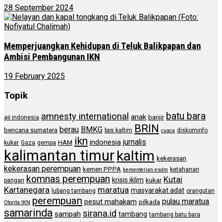
28 September 2024
Memperjuangkan Kehidupan di Teluk Balikpapan dan
Ambisi Pembangunan IKN
19 February 2025
Topik
batu bara
amnesty international
anak
banjir
aji indonesia
BRIN
berau
BMKG
bencana sumatera
bps kaltim
diskominfo
cuaca
ikn
jurnalis
indonesia
HAM
kukar
Gaza
gempa
kalimantan timur
kaltim
kekerasan
kekerasan perempuan
kemen PPPA
ketahanan
kementerian esdm
komnas perempuan
Kutai
krisis iklim
kukar
pangan
Kartanegara
maratua
masyarakat adat
lubang tambang
orangutan
perempuan
pulau maratua
pesut mahakam
pilkada
Otorita IKN
samarinda
sirana.id
sampah
tambang
tambang batu bara