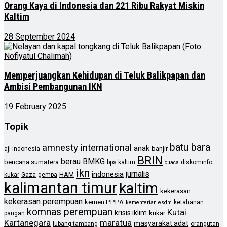
Orang Kaya di Indonesia dan 221 Ribu Rakyat Miskin
Kaltim
28 September 2024
Memperjuangkan Kehidupan di Teluk Balikpapan dan
Ambisi Pembangunan IKN
19 February 2025
Topik
batu bara
amnesty international
anak
banjir
aji indonesia
BRIN
berau
BMKG
bencana sumatera
bps kaltim
diskominfo
cuaca
ikn
jurnalis
indonesia
HAM
kukar
Gaza
gempa
kalimantan timur
kaltim
kekerasan
kekerasan perempuan
kemen PPPA
ketahanan
kementerian esdm
komnas perempuan
Kutai
krisis iklim
kukar
pangan
Kartanegara
maratua
masyarakat adat
lubang tambang
orangutan