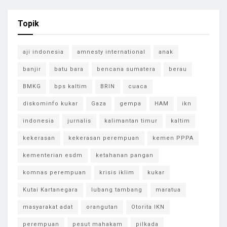
Topik
aji indonesia
amnesty international
anak
banjir
batu bara
bencana sumatera
berau
BMKG
bps kaltim
BRIN
cuaca
diskominfo kukar
Gaza
gempa
HAM
ikn
indonesia
jurnalis
kalimantan timur
kaltim
kekerasan
kekerasan perempuan
kemen PPPA
kementerian esdm
ketahanan pangan
komnas perempuan
krisis iklim
kukar
Kutai Kartanegara
lubang tambang
maratua
masyarakat adat
orangutan
Otorita IKN
perempuan
pesut mahakam
pilkada