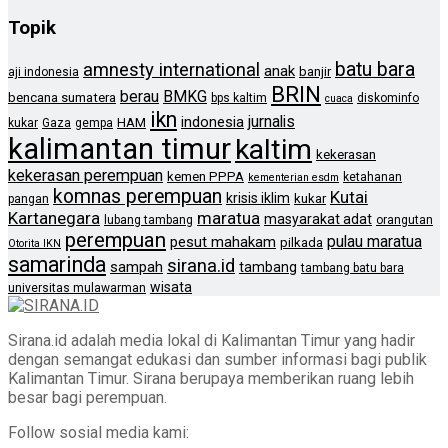
Topik
batu bara
amnesty international
anak
banjir
aji indonesia
BRIN
berau
BMKG
bencana sumatera
bps kaltim
diskominfo
cuaca
ikn
jurnalis
indonesia
HAM
kukar
Gaza
gempa
kalimantan timur
kaltim
kekerasan
kekerasan perempuan
kemen PPPA
ketahanan
kementerian esdm
komnas perempuan
Kutai
krisis iklim
kukar
pangan
Kartanegara
maratua
masyarakat adat
lubang tambang
orangutan
perempuan
pulau maratua
pesut mahakam
pilkada
Otorita IKN
samarinda
sirana.id
sampah
tambang
tambang batu bara
wisata
universitas mulawarman
Sirana.id adalah media lokal di Kalimantan Timur yang hadir
dengan semangat edukasi dan sumber informasi bagi publik
Kalimantan Timur. Sirana berupaya memberikan ruang lebih
besar bagi perempuan.
Follow sosial media kami: