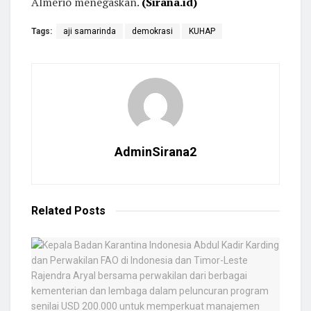
Almerio menegaskan.
(Sirana.id)
Tags:
aji samarinda
demokrasi
KUHAP
AdminSirana2
Related
Posts