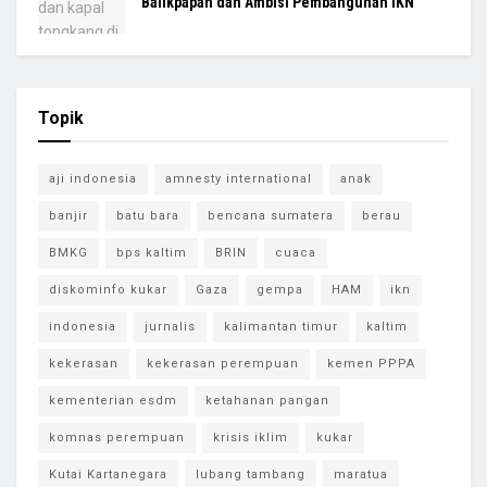
Balikpapan dan Ambisi Pembangunan IKN
Topik
aji indonesia
amnesty international
anak
banjir
batu bara
bencana sumatera
berau
BMKG
bps kaltim
BRIN
cuaca
diskominfo kukar
Gaza
gempa
HAM
ikn
indonesia
jurnalis
kalimantan timur
kaltim
kekerasan
kekerasan perempuan
kemen PPPA
kementerian esdm
ketahanan pangan
komnas perempuan
krisis iklim
kukar
Kutai Kartanegara
lubang tambang
maratua