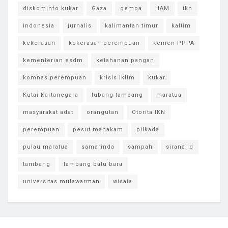
diskominfo kukar
Gaza
gempa
HAM
ikn
indonesia
jurnalis
kalimantan timur
kaltim
kekerasan
kekerasan perempuan
kemen PPPA
kementerian esdm
ketahanan pangan
komnas perempuan
krisis iklim
kukar
Kutai Kartanegara
lubang tambang
maratua
masyarakat adat
orangutan
Otorita IKN
perempuan
pesut mahakam
pilkada
pulau maratua
samarinda
sampah
sirana.id
tambang
tambang batu bara
universitas mulawarman
wisata