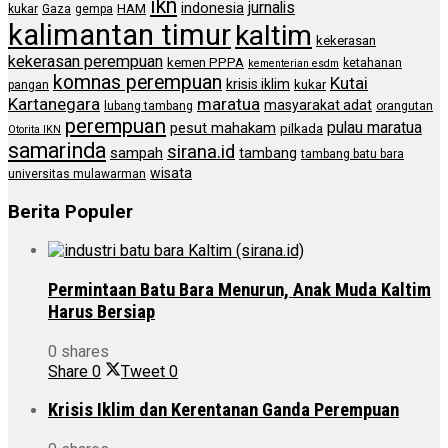
ikn
jurnalis
indonesia
HAM
kukar
Gaza
gempa
kalimantan timur
kaltim
kekerasan
kekerasan perempuan
kemen PPPA
ketahanan
kementerian esdm
komnas perempuan
Kutai
krisis iklim
kukar
pangan
Kartanegara
maratua
masyarakat adat
lubang tambang
orangutan
perempuan
pulau maratua
pesut mahakam
pilkada
Otorita IKN
samarinda
sirana.id
sampah
tambang
tambang batu bara
wisata
universitas mulawarman
Berita Populer
Permintaan Batu Bara Menurun, Anak Muda Kaltim
Harus Bersiap
0 shares
Share
0
Tweet
0
Krisis Iklim dan Kerentanan Ganda Perempuan