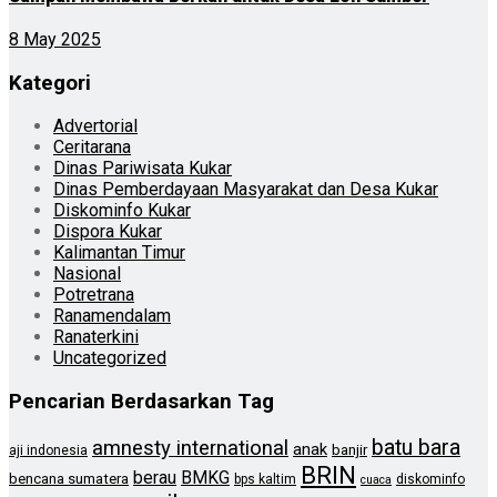
8 May 2025
Kategori
Advertorial
Ceritarana
Dinas Pariwisata Kukar
Dinas Pemberdayaan Masyarakat dan Desa Kukar
Diskominfo Kukar
Dispora Kukar
Kalimantan Timur
Nasional
Potretrana
Ranamendalam
Ranaterkini
Uncategorized
Pencarian Berdasarkan Tag
batu bara
amnesty international
anak
banjir
aji indonesia
BRIN
berau
BMKG
bencana sumatera
bps kaltim
diskominfo
cuaca