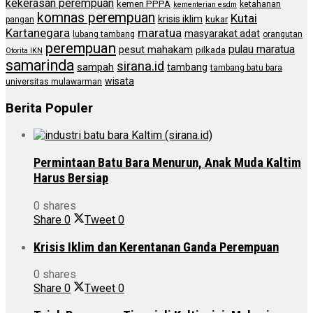
kekerasan perempuan
kemen PPPA
ketahanan
kementerian esdm
komnas perempuan
Kutai
krisis iklim
kukar
pangan
Kartanegara
maratua
masyarakat adat
lubang tambang
orangutan
perempuan
pulau maratua
pesut mahakam
pilkada
Otorita IKN
samarinda
sirana.id
sampah
tambang
tambang batu bara
wisata
universitas mulawarman
Berita Populer
Permintaan Batu Bara Menurun, Anak Muda Kaltim
Harus Bersiap
0 shares
Share
0
Tweet
0
Krisis Iklim dan Kerentanan Ganda Perempuan
0 shares
Share
0
Tweet
0