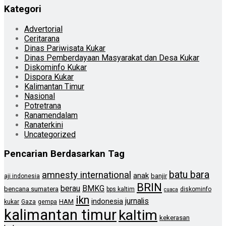
Kategori
Advertorial
Ceritarana
Dinas Pariwisata Kukar
Dinas Pemberdayaan Masyarakat dan Desa Kukar
Diskominfo Kukar
Dispora Kukar
Kalimantan Timur
Nasional
Potretrana
Ranamendalam
Ranaterkini
Uncategorized
Pencarian Berdasarkan Tag
batu bara
amnesty international
anak
banjir
aji indonesia
BRIN
berau
BMKG
bencana sumatera
bps kaltim
diskominfo
cuaca
ikn
jurnalis
indonesia
HAM
kukar
Gaza
gempa
kalimantan timur
kaltim
kekerasan