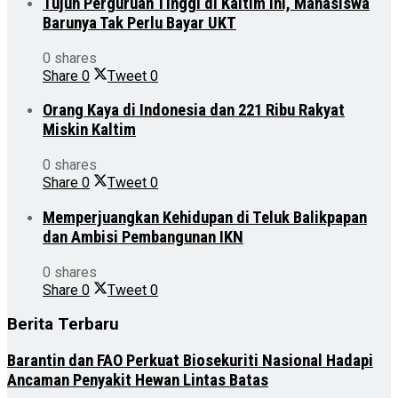
Tujuh Perguruan Tinggi di Kaltim ini, Mahasiswa
Barunya Tak Perlu Bayar UKT
0 shares
Share
0
Tweet
0
Orang Kaya di Indonesia dan 221 Ribu Rakyat
Miskin Kaltim
0 shares
Share
0
Tweet
0
Memperjuangkan Kehidupan di Teluk Balikpapan
dan Ambisi Pembangunan IKN
0 shares
Share
0
Tweet
0
Berita Terbaru
Barantin dan FAO Perkuat Biosekuriti Nasional Hadapi
Ancaman Penyakit Hewan Lintas Batas