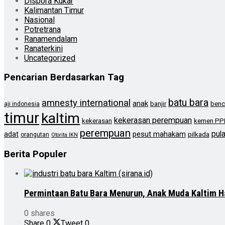
Dispora Kukar
Kalimantan Timur
Nasional
Potretrana
Ranamendalam
Ranaterkini
Uncategorized
Pencarian Berdasarkan Tag
batu bara
amnesty international
anak
banjir
benc
aji indonesia
timur
kaltim
kekerasan perempuan
kekerasan
kemen PP
perempuan
pul
pesut mahakam
adat
pilkada
orangutan
Otorita IKN
Berita Populer
Permintaan Batu Bara Menurun, Anak Muda Kaltim H
0 shares
Share
0
Tweet
0