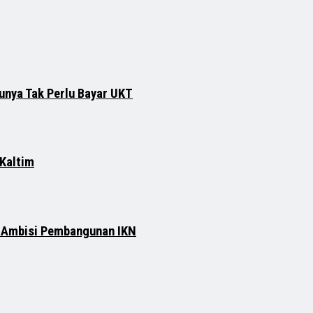
runya Tak Perlu Bayar UKT
 Kaltim
n Ambisi Pembangunan IKN