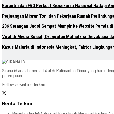
Barantin dan FAO Perkuat Biosekuriti Nasional Hadapi A
Perjuangan Misran Toni dan Pekerjaan Rumah Perlindung
236 Serangan Judol Sempat Mampir ke Website Pemda di
Viral di Media Sosial, Orangutan Malnutrisi Dievakuasi 
Kasus Malaria di Indonesia Meningkat, Faktor Lingkunga
Sirana.id adalah media lokal di Kalimantan Timur yang hadir d
perempuan.
Follow sosial media kami:
Berita Terkini
Barantin dan FAO Perkuat Biosekuriti Nasional Hadapi A