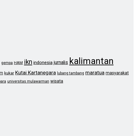
kalimantan
ikn
jurnalis
indonesia
HAM
gempa
Kutai Kartanegara
maratua
im
masyarakat
kukar
lubang tambang
wisata
bara
universitas mulawarman