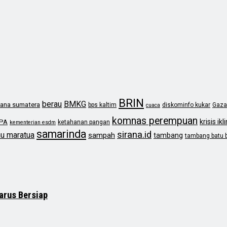
BRIN
berau
BMKG
ana sumatera
bps kaltim
diskominfo kukar
Gaza
cuaca
komnas perempuan
krisis ikl
PA
ketahanan pangan
kementerian esdm
samarinda
sirana.id
au maratua
sampah
tambang
tambang batu 
arus Bersiap