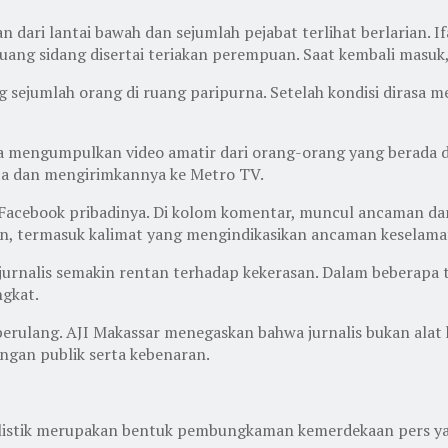
 dari lantai bawah dan sejumlah pejabat terlihat berlarian. I
ang sidang disertai teriakan perempuan. Saat kembali masuk, 
ng sejumlah orang di ruang paripurna. Setelah kondisi dirasa 
aya mengumpulkan video amatir dari orang-orang yang berada d
ita dan mengirimkannya ke Metro TV.
n Facebook pribadinya. Di kolom komentar, muncul ancaman da
n, termasuk kalimat yang mengindikasikan ancaman keselama
jurnalis semakin rentan terhadap kekerasan. Dalam beberapa ta
gkat.
us berulang. AJI Makassar menegaskan bahwa jurnalis bukan al
ingan publik serta kebenaran.
urnalistik merupakan bentuk pembungkaman kemerdekaan pers