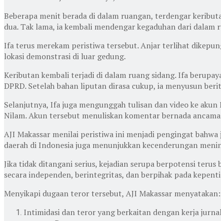
Beberapa menit berada di dalam ruangan, terdengar keributan
dua. Tak lama, ia kembali mendengar kegaduhan dari dalam ru
Ifa terus merekam peristiwa tersebut. Anjar terlihat dikepu
lokasi demonstrasi di luar gedung.
Keributan kembali terjadi di dalam ruang sidang. Ifa berup
DPRD. Setelah bahan liputan dirasa cukup, ia menyusun ber
Selanjutnya, Ifa juga mengunggah tulisan dan video ke aku
Nilam. Akun tersebut menuliskan komentar bernada ancama
AJI Makassar menilai peristiwa ini menjadi pengingat bahwa 
daerah di Indonesia juga menunjukkan kecenderungan menin
Jika tidak ditangani serius, kejadian serupa berpotensi ter
secara independen, berintegritas, dan berpihak pada kepent
Menyikapi dugaan teror tersebut, AJI Makassar menyatakan:
Intimidasi dan teror yang berkaitan dengan kerja j