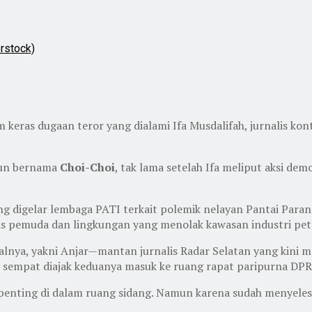
erstock)
 keras dugaan teror yang dialami Ifa Musdalifah, jurnalis ko
akun bernama
Choi-Choi
, tak lama setelah Ifa meliput aksi d
ang digelar lembaga PATI terkait polemik nelayan Pantai Para
is pemuda dan lingkungan yang menolak kawasan industri pet
alnya, yakni Anjar—mantan jurnalis Radar Selatan yang kini m
 sempat diajak keduanya masuk ke ruang rapat paripurna DPRD
n penting di dalam ruang sidang. Namun karena sudah menyel