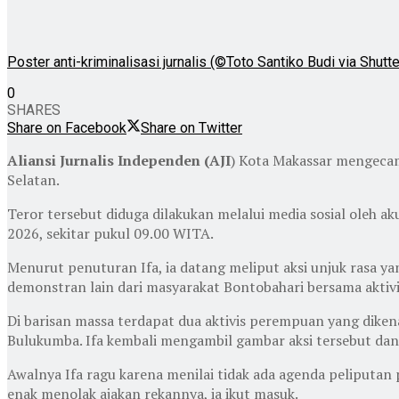
Poster anti-kriminalisasi jurnalis (©Toto Santiko Budi via Shutt
0
SHARES
Share on Facebook
Share on Twitter
Aliansi Jurnalis Independen (AJI
) Kota Makassar mengecam
Selatan.
Teror tersebut diduga dilakukan melalui media sosial oleh 
2026, sekitar pukul 09.00 WITA.
Menurut penuturan Ifa, ia datang meliput aksi unjuk rasa y
demonstran lain dari masyarakat Bontobahari bersama aktiv
Di barisan massa terdapat dua aktivis perempuan yang diken
Bulukumba. Ifa kembali mengambil gambar aksi tersebut dan
Awalnya Ifa ragu karena menilai tidak ada agenda peliputa
enak menolak ajakan rekannya, ia ikut masuk.