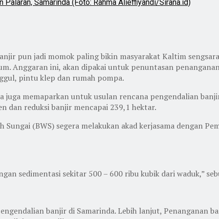
 Palaran, Samarinda (Foto: Rahma Alieffiyandi/Sirana.id)
 Banjir pun jadi momok paling bikin masyarakat Kaltim sengsara
um. Anggaran ini, akan dipakai untuk penuntasan penangan
gul, pintu klep dan rumah pompa.
 Dia juga memaparkan untuk usulan rencana pengendalian ba
n dan reduksi banjir mencapai 239,1 hektar.
ayah Sungai (BWS) segera melakukan akad kerjasama dengan 
an sedimentasi sekitar 500 – 600 ribu kubik dari waduk,” seb
pengendalian banjir di Samarinda. Lebih lanjut, Penanganan 