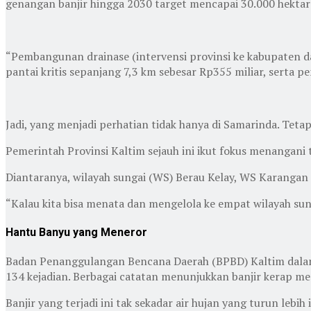
genangan banjir hingga 2030 target mencapai 30.000 hektar s
“Pembangunan drainase (intervensi provinsi ke kabupaten dan
pantai kritis sepanjang 7,3 km sebesar Rp355 miliar, serta p
Jadi, yang menjadi perhatian tidak hanya di Samarinda. Tetap
Pemerintah Provinsi Kaltim sejauh ini ikut fokus menangani 
Diantaranya, wilayah sungai (WS) Berau Kelay, WS Karangan
“Kalau kita bisa menata dan mengelola ke empat wilayah sunga
Hantu Banyu yang Meneror
Badan Penanggulangan Bencana Daerah (BPBD) Kaltim dalam
134 kejadian. Berbagai catatan menunjukkan banjir kerap men
Banjir yang terjadi ini tak sekadar air hujan yang turun lebi