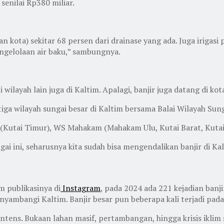
enilai Rp380 miliar.
 kota) sekitar 68 persen dari drainase yang ada. Juga irigasi
engelolaan air baku,” sambungnya.
i wilayah lain juga di Kaltim. Apalagi, banjir juga datang di 
tiga wilayah sungai besar di Kaltim bersama Balai Wilayah Su
 (Kutai Timur), WS Mahakam (Mahakam Ulu, Kutai Barat, Kutai
i ini, seharusnya kita sudah bisa mengendalikan banjir di Kalt
 publikasinya di
Instagram
, pada 2024 ada 221 kejadian banj
yambangi Kaltim. Banjir besar pun beberapa kali terjadi pada
h intens. Bukaan lahan masif, pertambangan, hingga krisis ikli