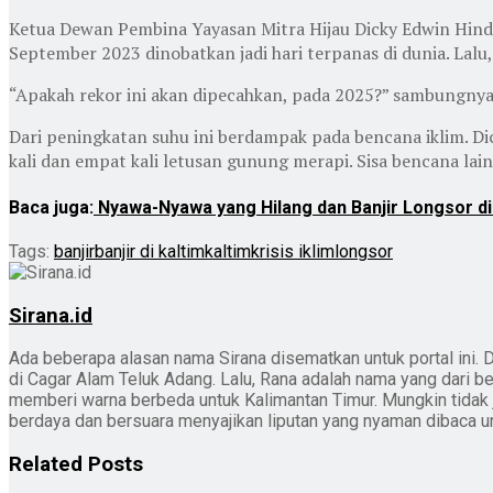
Ketua Dewan Pembina Yayasan Mitra Hijau Dicky Edwin Hinda
September 2023 dinobatkan jadi hari terpanas di dunia. Lalu
“Apakah rekor ini akan dipecahkan, pada 2025?” sambungnya
Dari peningkatan suhu ini berdampak pada bencana iklim. Dic
kali dan empat kali letusan gunung merapi. Sisa bencana lain
Baca juga:
Nyawa-Nyawa yang Hilang dan Banjir Longsor d
Tags:
banjir
banjir di kaltim
kaltim
krisis iklim
longsor
Sirana.id
Ada beberapa alasan nama Sirana disematkan untuk portal ini. D
di Cagar Alam Teluk Adang. Lalu, Rana adalah nama yang dari b
memberi warna berbeda untuk Kalimantan Timur. Mungkin tidak jad
berdaya dan bersuara menyajikan liputan yang nyaman dibaca 
Related
Posts