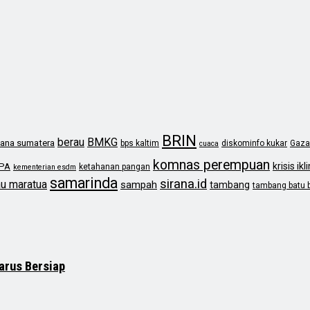
BRIN
berau
BMKG
ana sumatera
bps kaltim
diskominfo kukar
Gaza
cuaca
komnas perempuan
krisis ikl
PA
ketahanan pangan
kementerian esdm
samarinda
sirana.id
au maratua
sampah
tambang
tambang batu 
arus Bersiap