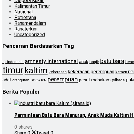
Dispora Kukar
Kalimantan Timur
Nasional
Potretrana
Ranamendalam
Ranaterkini
Uncategorized
Pencarian Berdasarkan Tag
batu bara
amnesty international
anak
banjir
benc
aji indonesia
timur
kaltim
kekerasan perempuan
kekerasan
kemen PP
perempuan
pul
pesut mahakam
adat
pilkada
orangutan
Otorita IKN
Berita Populer
Permintaan Batu Bara Menurun, Anak Muda Kaltim H
0 shares
Share
0
Tweet
0