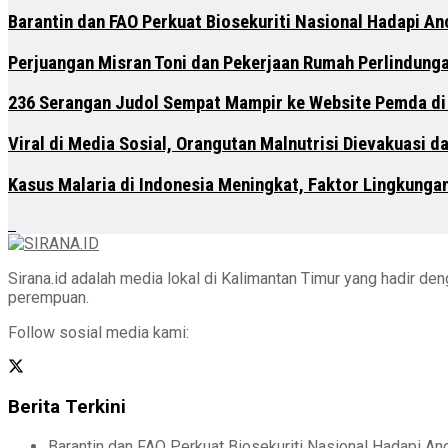
Barantin dan FAO Perkuat Biosekuriti Nasional Hadapi A
Perjuangan Misran Toni dan Pekerjaan Rumah Perlindung
236 Serangan Judol Sempat Mampir ke Website Pemda di
Viral di Media Sosial, Orangutan Malnutrisi Dievakuasi 
Kasus Malaria di Indonesia Meningkat, Faktor Lingkunga
Sirana.id adalah media lokal di Kalimantan Timur yang hadir d
perempuan.
Follow sosial media kami:
Berita Terkini
Barantin dan FAO Perkuat Biosekuriti Nasional Hadapi A