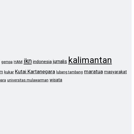
kalimantan
ikn
jurnalis
indonesia
HAM
gempa
Kutai Kartanegara
maratua
im
masyarakat
kukar
lubang tambang
wisata
bara
universitas mulawarman