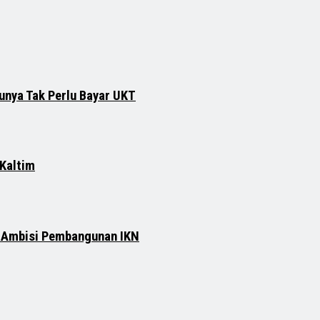
runya Tak Perlu Bayar UKT
 Kaltim
n Ambisi Pembangunan IKN