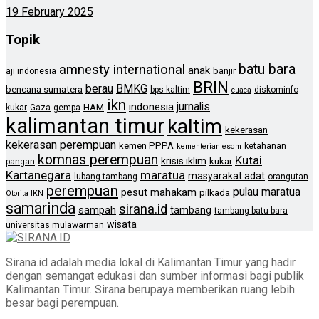
19 February 2025
Topik
batu bara
amnesty international
anak
banjir
aji indonesia
BRIN
berau
BMKG
bencana sumatera
bps kaltim
diskominfo
cuaca
ikn
jurnalis
indonesia
HAM
kukar
Gaza
gempa
kalimantan timur
kaltim
kekerasan
kekerasan perempuan
kemen PPPA
ketahanan
kementerian esdm
komnas perempuan
Kutai
krisis iklim
kukar
pangan
Kartanegara
maratua
masyarakat adat
lubang tambang
orangutan
perempuan
pulau maratua
pesut mahakam
pilkada
Otorita IKN
samarinda
sirana.id
sampah
tambang
tambang batu bara
wisata
universitas mulawarman
Sirana.id adalah media lokal di Kalimantan Timur yang hadir
dengan semangat edukasi dan sumber informasi bagi publik
Kalimantan Timur. Sirana berupaya memberikan ruang lebih
besar bagi perempuan.