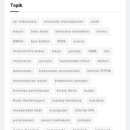
Topik
aji indonesia
amnesty international
anak
banjir
batu bara
bencana sumatera
berau
BMKG
bps kaltim
BRIN
cuaca
diskominfo kukar
Gaza
gempa
HAM
ikn
indonesia
jurnalis
kalimantan timur
kaltim
kekerasan
kekerasan perempuan
kemen PPPA
kementerian esdm
ketahanan pangan
komnas perempuan
krisis iklim
kukar
Kutai Kartanegara
lubang tambang
maratua
masyarakat adat
orangutan
Otorita IKN
perempuan
pesut mahakam
pilkada