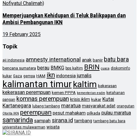
Memperjuangkan Kehidupan di Teluk Balikpapan dan
Ambisi Pembangunan IKN
19 February 2025
Topik
batu bara
amnesty international
anak
banjir
aji indonesia
BRIN
berau
BMKG
bencana sumatera
bps kaltim
diskominfo
cuaca
ikn
jurnalis
indonesia
HAM
kukar
Gaza
gempa
kalimantan timur
kaltim
kekerasan
kekerasan perempuan
kemen PPPA
ketahanan
kementerian esdm
komnas perempuan
Kutai
krisis iklim
kukar
pangan
Kartanegara
maratua
masyarakat adat
lubang tambang
orangutan
perempuan
pulau maratua
pesut mahakam
pilkada
Otorita IKN
samarinda
sirana.id
sampah
tambang
tambang batu bara
wisata
universitas mulawarman