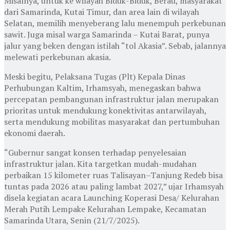
Misalnya, untuk ke wilayah Biduk-Biduk, Berau, masyarakat
dari Samarinda, Kutai Timur, dan area lain di wilayah
Selatan, memilih menyeberang lalu menempuh perkebunan
sawit. Juga misal warga Samarinda – Kutai Barat, punya
jalur yang beken dengan istilah “tol Akasia”. Sebab, jalannya
melewati perkebunan akasia.
Meski begitu, Pelaksana Tugas (Plt) Kepala Dinas
Perhubungan Kaltim, Irhamsyah, menegaskan bahwa
percepatan pembangunan infrastruktur jalan merupakan
prioritas untuk mendukung konektivitas antarwilayah,
serta mendukung mobilitas masyarakat dan pertumbuhan
ekonomi daerah.
“Gubernur sangat konsen terhadap penyelesaian
infrastruktur jalan. Kita targetkan mudah-mudahan
perbaikan 15 kilometer ruas Talisayan–Tanjung Redeb bisa
tuntas pada 2026 atau paling lambat 2027,” ujar Irhamsyah
disela kegiatan acara Launching Koperasi Desa/ Kelurahan
Merah Putih Lempake Kelurahan Lempake, Kecamatan
Samarinda Utara, Senin (21/7/2025).