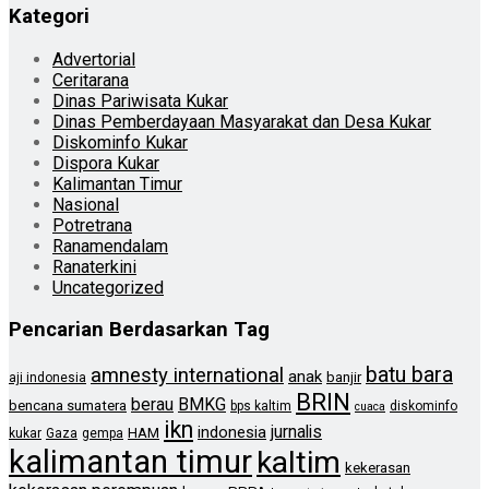
Kategori
Advertorial
Ceritarana
Dinas Pariwisata Kukar
Dinas Pemberdayaan Masyarakat dan Desa Kukar
Diskominfo Kukar
Dispora Kukar
Kalimantan Timur
Nasional
Potretrana
Ranamendalam
Ranaterkini
Uncategorized
Pencarian Berdasarkan Tag
batu bara
amnesty international
anak
banjir
aji indonesia
BRIN
berau
BMKG
bencana sumatera
bps kaltim
diskominfo
cuaca
ikn
jurnalis
indonesia
HAM
kukar
Gaza
gempa
kalimantan timur
kaltim
kekerasan