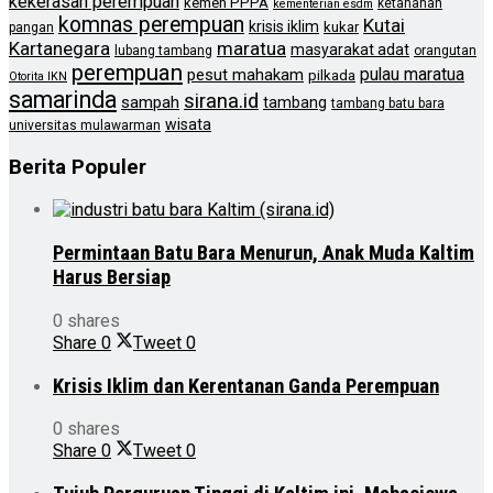
kekerasan perempuan
kemen PPPA
ketahanan
kementerian esdm
komnas perempuan
Kutai
krisis iklim
kukar
pangan
Kartanegara
maratua
masyarakat adat
lubang tambang
orangutan
perempuan
pulau maratua
pesut mahakam
pilkada
Otorita IKN
samarinda
sirana.id
sampah
tambang
tambang batu bara
wisata
universitas mulawarman
Berita Populer
Permintaan Batu Bara Menurun, Anak Muda Kaltim
Harus Bersiap
0 shares
Share
0
Tweet
0
Krisis Iklim dan Kerentanan Ganda Perempuan
0 shares
Share
0
Tweet
0