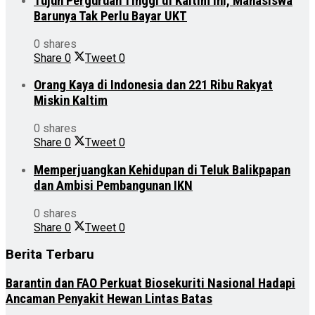
Tujuh Perguruan Tinggi di Kaltim ini, Mahasiswa
Barunya Tak Perlu Bayar UKT
0 shares
Share
0
Tweet
0
Orang Kaya di Indonesia dan 221 Ribu Rakyat
Miskin Kaltim
0 shares
Share
0
Tweet
0
Memperjuangkan Kehidupan di Teluk Balikpapan
dan Ambisi Pembangunan IKN
0 shares
Share
0
Tweet
0
Berita Terbaru
Barantin dan FAO Perkuat Biosekuriti Nasional Hadapi
Ancaman Penyakit Hewan Lintas Batas