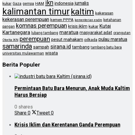
ikn
jurnalis
indonesia
HAM
kukar
Gaza
gempa
kalimantan timur
kaltim
kekerasan
kekerasan perempuan
kemen PPPA
ketahanan
kementerian esdm
komnas perempuan
Kutai
krisis iklim
kukar
pangan
Kartanegara
maratua
masyarakat adat
lubang tambang
orangutan
perempuan
pulau maratua
pesut mahakam
pilkada
Otorita IKN
samarinda
sirana.id
sampah
tambang
tambang batu bara
wisata
universitas mulawarman
Berita Populer
Permintaan Batu Bara Menurun, Anak Muda Kaltim
Harus Bersiap
0 shares
Share
0
Tweet
0
Krisis Iklim dan Kerentanan Ganda Perempuan