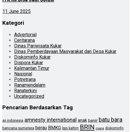
11 June 2025
Kategori
Advertorial
Ceritarana
Dinas Pariwisata Kukar
Dinas Pemberdayaan Masyarakat dan Desa Kukar
Diskominfo Kukar
Dispora Kukar
Kalimantan Timur
Nasional
Potretrana
Ranamendalam
Ranaterkini
Uncategorized
Pencarian Berdasarkan Tag
batu bara
amnesty international
anak
banjir
aji indonesia
BRIN
berau
BMKG
bencana sumatera
bps kaltim
diskominfo
cuaca