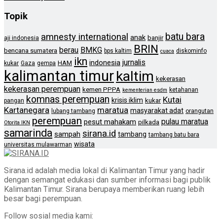
Topik
batu bara
amnesty international
anak
banjir
aji indonesia
BRIN
berau
BMKG
bencana sumatera
bps kaltim
diskominfo
cuaca
ikn
jurnalis
indonesia
HAM
kukar
Gaza
gempa
kalimantan timur
kaltim
kekerasan
kekerasan perempuan
kemen PPPA
ketahanan
kementerian esdm
komnas perempuan
Kutai
krisis iklim
kukar
pangan
Kartanegara
maratua
masyarakat adat
lubang tambang
orangutan
perempuan
pulau maratua
pesut mahakam
pilkada
Otorita IKN
samarinda
sirana.id
sampah
tambang
tambang batu bara
wisata
universitas mulawarman
Sirana.id adalah media lokal di Kalimantan Timur yang hadir
dengan semangat edukasi dan sumber informasi bagi publik
Kalimantan Timur. Sirana berupaya memberikan ruang lebih
besar bagi perempuan.
Follow sosial media kami: