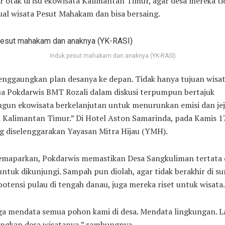
 otak di isu ekowisata Kalimantan Timur, agar desa mereka ti
ual wisata Pesut Mahakam dan bisa bersaing.
Induk pesut mahakam dan anaknya (YK-RASI)
nggaungkan plan desanya ke depan. Tidak hanya tujuan wisat
ua Pokdarwis BMT Rozali dalam diskusi terpumpun bertajuk
un ekowisata berkelanjutan untuk menurunkan emisi dan je
i Kalimantan Timur.” Di Hotel Aston Samarinda, pada Kamis 17
g diselenggarakan Yayasan Mitra Hijau (YMH).
emaparkan, Pokdarwis memastikan Desa Sangkuliman tertata
tuk dikunjungi. Sampah pun diolah, agar tidak berakhir di su
otensi pulau di tengah danau, juga mereka riset untuk wisata.
ga mendata semua pohon kami di desa. Mendata lingkungan. L
gkan desa wisatanya,” sambungnya.