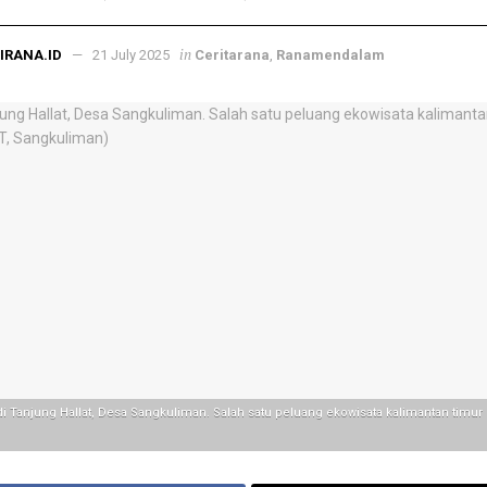
in
IRANA.ID
21 July 2025
Ceritarana
,
Ranamendalam
di Tanjung Hallat, Desa Sangkuliman. Salah satu peluang ekowisata kalimantan timur