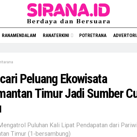
RANAMENDALAM
RANATERKINI
POTRETRANA
ADVERTORI
ritarana
ari Peluang Ekowisata
imantan Timur Jadi Sumber C
u
engatrol Puluhan Kali Lipat Pendapatan dari Pariw
ntan Timur (1-bersambung)