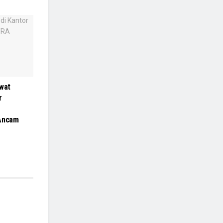
wat
r
 Ancam