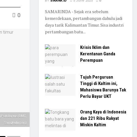
BY
SIRANA.ID
5 June 2025
0
SAMARINDA - Sejak era sebelum
0
kemerdekaan, pertambangan dahulu jadi
daya tarik Kalimantan Timur. Sisa industri
pertambangan batu...
Krisis Iklim dan
Kerentanan Ganda
Perempuan
Tujuh Perguruan
Tinggi di Kaltim ini,
Mahasiswa Barunya Tak
Perlu Bayar UKT
Orang Kaya di Indonesia
 (Pokdarwis BMT,
dan 221 Ribu Rakyat
Sangkuliman)
Miskin Kaltim