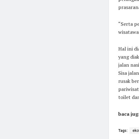
prasaran
“Serta p
wisatawan
Hal ini 
yang diak
jalan nas
Sisa jala
rusak ber
pariwisat
toilet d
baca jug
Tags:
eko