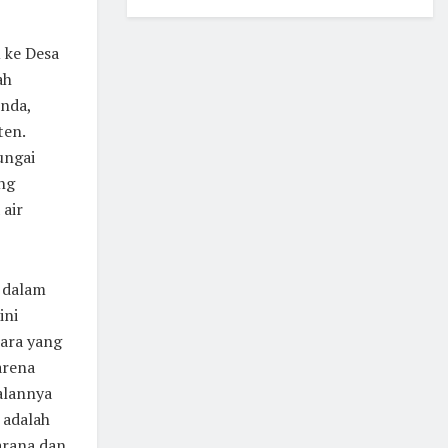
 ke Desa
ah
inda,
ten.
ungai
ng
 air
 dalam
ini
cara yang
arena
jalannya
 adalah
arana dan