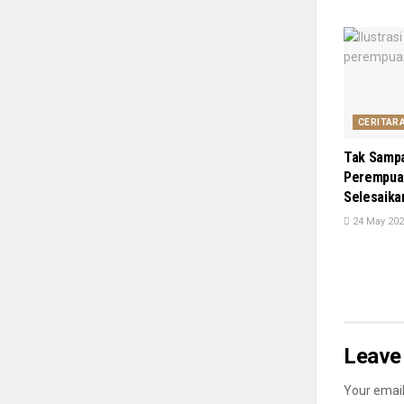
CERITAR
Tak Samp
Perempuan
Selesaika
24 May 202
Leave 
Your email