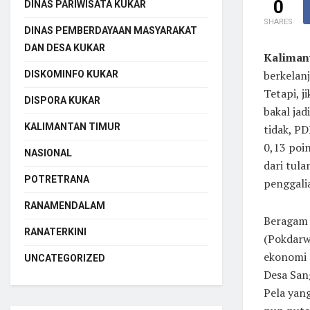
0
DINAS PARIWISATA KUKAR
SHARES
DINAS PEMBERDAYAAN MASYARAKAT
DAN DESA KUKAR
Kaliman
berkelanj
DISKOMINFO KUKAR
Tetapi, j
DISPORA KUKAR
bakal jad
KALIMANTAN TIMUR
tidak, P
0,13 poi
NASIONAL
dari tul
POTRETRANA
penggali
RANAMENDALAM
Beragam 
RANATERKINI
(Pokdarw
ekonomi 
UNCATEGORIZED
Desa San
Pela yan