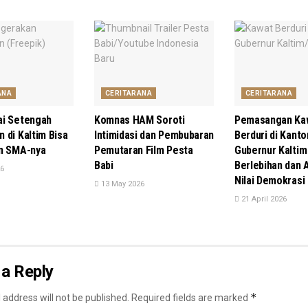
ANA
CERITARANA
CERITARANA
ai Setengah
Komnas HAM Soroti
Pemasangan Ka
 di Kaltim Bisa
Intimidasi dan Pembubaran
Berduri di Kanto
n SMA-nya
Pemutaran Film Pesta
Gubernur Kaltim
Babi
Berlebihan dan
6
Nilai Demokrasi
13 May 2026
21 April 2026
a Reply
*
 address will not be published.
Required fields are marked