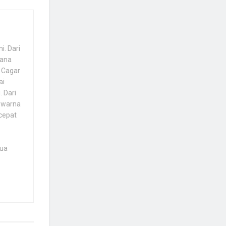
i. Dari
rana
i Cagar
ai
 Dari
 warna
rcepat
mua