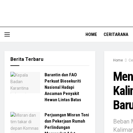
HOME
CERITARANA
Berita Terbaru
Home
Ce
Menc
Barantin dan FAO
Perkuat Biosekuriti
Kal
Nasional Hadapi
Ancaman Penyakit
Hewan Lintas Batas
Bar
Perjuangan Misran Toni
Beban M
dan Pekerjaan Rumah
Perlindungan
Kalima