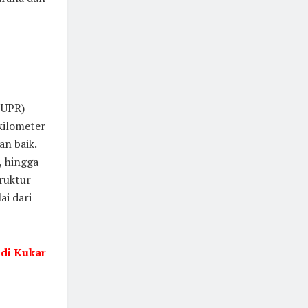
PUPR)
kilometer
an baik.
, hingga
truktur
ai dari
 di Kukar