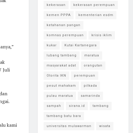
dak
kekerasan
kekerasan perempuan
kemen PPPA
kementerian esdm
ketahanan pangan
komnas perempuan
krisis iklim
anya,”
kukar
Kutai Kartanegara
lubang tambang
maratua
jak
masyarakat adat
orangutan
 Juli
Otorita IKN
perempuan
pesut mahakam
pilkada
 dan
pulau maratua
samarinda
ngai.
sampah
sirana.id
tambang
tambang batu bara
alu kami
universitas mulawarman
wisata