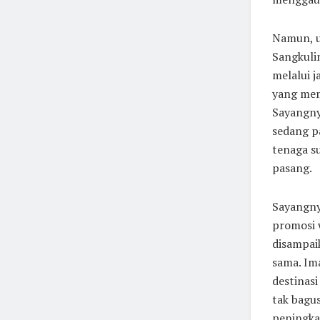
Namun, u
Sangkulim
melalui j
yang memb
Sayangnya
sedang p
tenaga su
pasang.
Sayangny
promosi w
disampai
sama. Im
destinasi
tak bagus
peningka