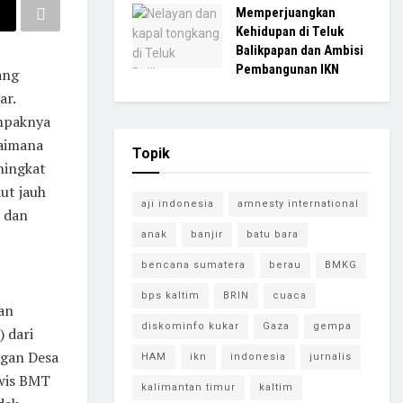
Memperjuangkan
Kehidupan di Teluk
Balikpapan dan Ambisi
Pembangunan IKN
ang
ar.
ampaknya
gaimana
Topik
ningkat
ut jauh
aji indonesia
amnesty international
n dan
anak
banjir
batu bara
bencana sumatera
berau
BMKG
bps kaltim
BRIN
cuaca
an
diskominfo kukar
Gaza
gempa
 dari
ngan Desa
HAM
ikn
indonesia
jurnalis
rwis BMT
kalimantan timur
kaltim