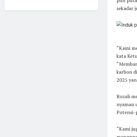
pun putar
sekadar j
“Kami me
kata Ket
“Membang
karbon d
2025 yan
Rozali m
nyaman un
Potensi-p
“Kami ju
menggaun