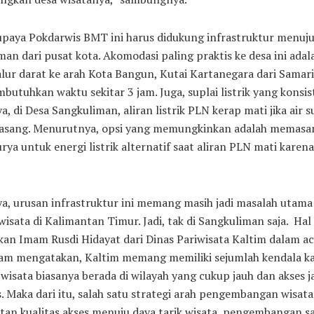
paya Pokdarwis BMT ini harus didukung infrastruktur menuju
an dari pusat kota. Akomodasi paling praktis ke desa ini adal
alur darat ke arah Kota Bangun, Kutai Kartanegara dari Samar
utuhkan waktu sekitar 3 jam. Juga, suplai listrik yang konsis
, di Desa Sangkuliman, aliran listrik PLN kerap mati jika air s
asang. Menurutnya, opsi yang memungkinkan adalah memasa
rya untuk energi listrik alternatif saat aliran PLN mati karena
a, urusan infrastruktur ini memang masih jadi masalah utama
isata di Kalimantan Timur. Jadi, tak di Sangkuliman saja. Hal 
kan Imam Rusdi Hidayat dari Dinas Pariwisata Kaltim dalam a
am mengatakan, Kaltim memang memiliki sejumlah kendala k
 wisata biasanya berada di wilayah yang cukup jauh dan akses 
. Maka dari itu, salah satu strategi arah pengembangan wisata
tan kualitas akses menuju daya tarik wisata, pengembangan s