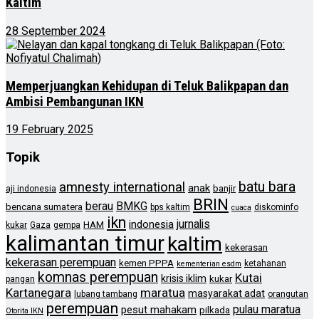
Kaltim
28 September 2024
Memperjuangkan Kehidupan di Teluk Balikpapan dan
Ambisi Pembangunan IKN
19 February 2025
Topik
batu bara
amnesty international
anak
banjir
aji indonesia
BRIN
berau
BMKG
bencana sumatera
bps kaltim
diskominfo
cuaca
ikn
jurnalis
indonesia
HAM
kukar
Gaza
gempa
kalimantan timur
kaltim
kekerasan
kekerasan perempuan
kemen PPPA
ketahanan
kementerian esdm
komnas perempuan
Kutai
krisis iklim
kukar
pangan
Kartanegara
maratua
masyarakat adat
lubang tambang
orangutan
perempuan
pulau maratua
pesut mahakam
pilkada
Otorita IKN