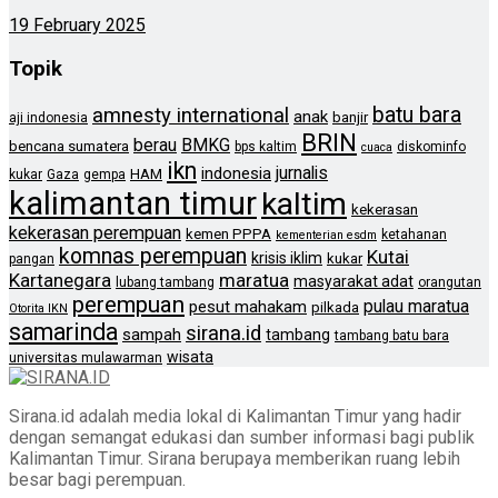
19 February 2025
Topik
batu bara
amnesty international
anak
banjir
aji indonesia
BRIN
berau
BMKG
bencana sumatera
bps kaltim
diskominfo
cuaca
ikn
jurnalis
indonesia
HAM
kukar
Gaza
gempa
kalimantan timur
kaltim
kekerasan
kekerasan perempuan
kemen PPPA
ketahanan
kementerian esdm
komnas perempuan
Kutai
krisis iklim
kukar
pangan
Kartanegara
maratua
masyarakat adat
lubang tambang
orangutan
perempuan
pulau maratua
pesut mahakam
pilkada
Otorita IKN
samarinda
sirana.id
sampah
tambang
tambang batu bara
wisata
universitas mulawarman
Sirana.id adalah media lokal di Kalimantan Timur yang hadir
dengan semangat edukasi dan sumber informasi bagi publik
Kalimantan Timur. Sirana berupaya memberikan ruang lebih
besar bagi perempuan.