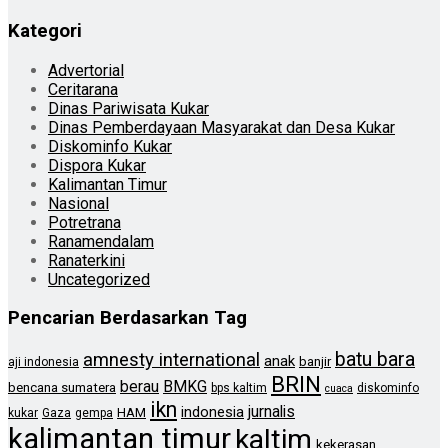
Kategori
Advertorial
Ceritarana
Dinas Pariwisata Kukar
Dinas Pemberdayaan Masyarakat dan Desa Kukar
Diskominfo Kukar
Dispora Kukar
Kalimantan Timur
Nasional
Potretrana
Ranamendalam
Ranaterkini
Uncategorized
Pencarian Berdasarkan Tag
batu bara
amnesty international
anak
banjir
aji indonesia
BRIN
berau
BMKG
bencana sumatera
bps kaltim
diskominfo
cuaca
ikn
jurnalis
indonesia
HAM
kukar
Gaza
gempa
kalimantan timur
kaltim
kekerasan