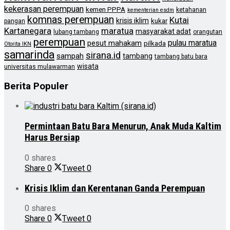
kekerasan perempuan
kemen PPPA
ketahanan
kementerian esdm
komnas perempuan
Kutai
krisis iklim
kukar
pangan
Kartanegara
maratua
masyarakat adat
lubang tambang
orangutan
perempuan
pulau maratua
pesut mahakam
pilkada
Otorita IKN
samarinda
sirana.id
sampah
tambang
tambang batu bara
wisata
universitas mulawarman
Berita Populer
Permintaan Batu Bara Menurun, Anak Muda Kaltim
Harus Bersiap
0 shares
Share
0
Tweet
0
Krisis Iklim dan Kerentanan Ganda Perempuan
0 shares
Share
0
Tweet
0