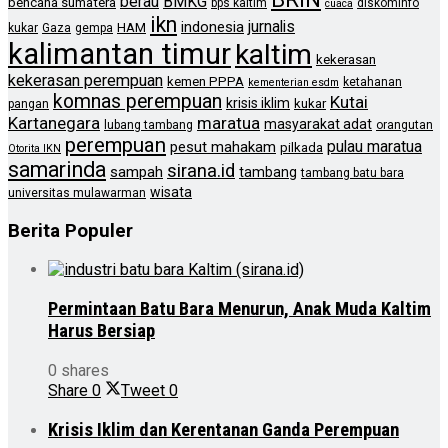
berau
BMKG
bencana sumatera
bps kaltim
diskominfo
cuaca
ikn
jurnalis
indonesia
HAM
kukar
Gaza
gempa
kalimantan timur
kaltim
kekerasan
kekerasan perempuan
kemen PPPA
ketahanan
kementerian esdm
komnas perempuan
Kutai
krisis iklim
kukar
pangan
Kartanegara
maratua
masyarakat adat
lubang tambang
orangutan
perempuan
pulau maratua
pesut mahakam
pilkada
Otorita IKN
samarinda
sirana.id
sampah
tambang
tambang batu bara
wisata
universitas mulawarman
Berita Populer
Permintaan Batu Bara Menurun, Anak Muda Kaltim
Harus Bersiap
0 shares
Share
0
Tweet
0
Krisis Iklim dan Kerentanan Ganda Perempuan