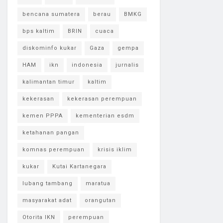
bencana sumatera
berau
BMKG
bps kaltim
BRIN
cuaca
diskominfo kukar
Gaza
gempa
HAM
ikn
indonesia
jurnalis
kalimantan timur
kaltim
kekerasan
kekerasan perempuan
kemen PPPA
kementerian esdm
ketahanan pangan
komnas perempuan
krisis iklim
kukar
Kutai Kartanegara
lubang tambang
maratua
masyarakat adat
orangutan
Otorita IKN
perempuan