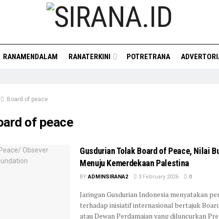
RANAMENDALAM
RANATERKINI
POTRETRANA
ADVERTORI
Board of peace
oard of peace
Gusdurian Tolak Board of Peace, Nilai B
Menuju Kemerdekaan Palestina
BY
ADMINSIRANA2
3 February 2026
0
Jaringan Gusdurian Indonesia menyatakan pe
terhadap inisiatif internasional bertajuk Boar
atau Dewan Perdamaian yang diluncurkan Pre