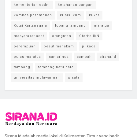
kementerian esdm
ketahanan pangan
komnas perempuan
krisis iklim
kukar
Kutai Kartanegara
lubang tambang
maratua
masyarakat adat
orangutan
Otorita IKN
perempuan
pesut mahakam
pilkada
pulau maratua
samarinda
sampah
sirana.id
tambang
tambang batu bara
universitas mulawarman
wisata
Sirana.id adalah media lokal di Kalimantan Timur yang hadir