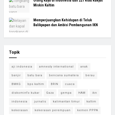
Orang Kaya di Indonesia dan 221 Ribu Rakyat
Miskin Kaltim
Memperjuangkan Kehidupan di Teluk
Balikpapan dan Ambisi Pembangunan IKN
Topik
aji indonesia
amnesty international
anak
banjir
batu bara
bencana sumatera
berau
BMKG
bps kaltim
BRIN
cuaca
diskominfo kukar
Gaza
gempa
HAM
ikn
indonesia
jurnalis
kalimantan timur
kaltim
kekerasan
kekerasan perempuan
kemen PPPA