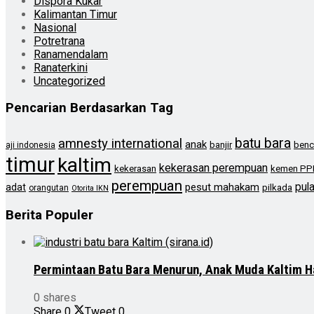
Dispora Kukar
Kalimantan Timur
Nasional
Potretrana
Ranamendalam
Ranaterkini
Uncategorized
Pencarian Berdasarkan Tag
batu bara
amnesty international
anak
banjir
benc
aji indonesia
timur
kaltim
kekerasan perempuan
kekerasan
kemen PP
perempuan
pul
pesut mahakam
adat
pilkada
orangutan
Otorita IKN
Berita Populer
Permintaan Batu Bara Menurun, Anak Muda Kaltim H
0 shares
Share
0
Tweet
0