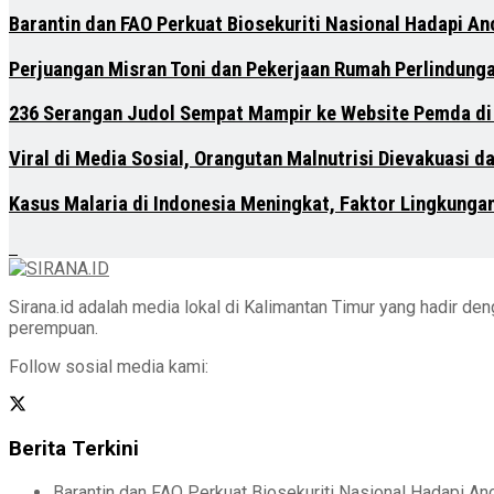
Barantin dan FAO Perkuat Biosekuriti Nasional Hadapi A
Perjuangan Misran Toni dan Pekerjaan Rumah Perlindung
236 Serangan Judol Sempat Mampir ke Website Pemda di
Viral di Media Sosial, Orangutan Malnutrisi Dievakuasi 
Kasus Malaria di Indonesia Meningkat, Faktor Lingkunga
Sirana.id adalah media lokal di Kalimantan Timur yang hadir d
perempuan.
Follow sosial media kami:
Berita Terkini
Barantin dan FAO Perkuat Biosekuriti Nasional Hadapi A