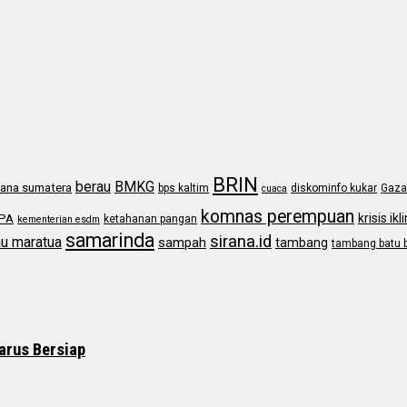
BRIN
berau
BMKG
ana sumatera
bps kaltim
diskominfo kukar
Gaza
cuaca
komnas perempuan
krisis ikl
PA
ketahanan pangan
kementerian esdm
samarinda
sirana.id
au maratua
sampah
tambang
tambang batu 
arus Bersiap