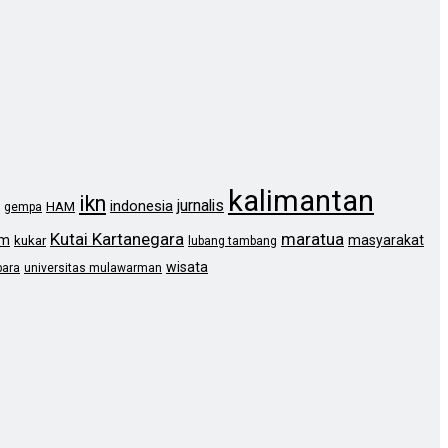
kalimantan
ikn
jurnalis
indonesia
HAM
gempa
Kutai Kartanegara
maratua
im
masyarakat
kukar
lubang tambang
wisata
bara
universitas mulawarman