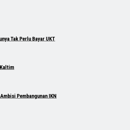
runya Tak Perlu Bayar UKT
 Kaltim
n Ambisi Pembangunan IKN