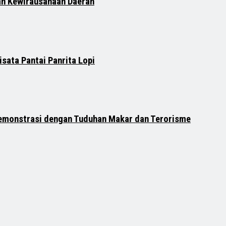
n Kewirausahaan Daerah
sata Pantai Panrita Lopi
Demonstrasi dengan Tuduhan Makar dan Terorisme